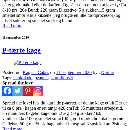
på et godt måltid eller tid kaffen. Og så er den ret nem at lave 🙂 Ca.
8-10 prs. 20ø Bund: 220 gram Digestive45 g sukker115 gram
smeltet smør Knus kiksene (Jeg brugte en lille foodprocessor) og
tilsæt sukker og smeltet smør og bland
Read more
11 september, 2020
P-tærte kage
Posted in :
Kager - Cakes
on
11. september 2020
by :
Dorthe
Tags:
chokolade
,
peanuts
,
skumfiduser
Spread the love
Spread the loveHvis du kan lide p-tærter, er denne kage et hit Der er
til ca 8 prs. (kagen er ret tung) ø20 cmTid: 35 minutters arbejdstid,
35 minutters bagetid kagebund:2 æg150 g sukker2 tsk
vanillesukker100 g smeltet smør100 g god mørk chokolade, gerne
Callebaut50 g mel½ tsk bagepulver1 knsp salt3 spsk kakao Pisk æg,
Read more