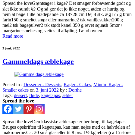
Spread the loveGrøntsager i kage? Det smager forbavsende godt og
slet ikke sundt 😉 Og så gør det jo ikke noget, atden er hurtig og
nem at bage Lille bradepande ca 18×28 cm Dej 4 stk. æg175 g brun
farin150 g smeltet smør eller margarine2 tsk vaniljesukker200 g
mel2 tsk bagepulver2 tsk stødt kanel 350 g revet squash Smør /
margarine smeltes og sættes til afkøling.Tænd ovnen
Read more
3 juni, 2022
Gammeldags æblekage
Posted in :
Desserter - Desserts
,
Kager - Cakes
,
Mindre Kager -
Smaller cakes
on
3. juni 2022
by :
Dorthe
Tags:
dessert
,
fløde
,
kagetapas
,
æbler
Spread the love
Spread the loveDen klassiske æblekage er her brugt til kagetapas
Bruges opskriften til kagetapas, kan man nøjes med ca halvdelen af
makronerne.Ca. 20 små glas eller til 8 prs. 1½ kg æbler (ca 15 store