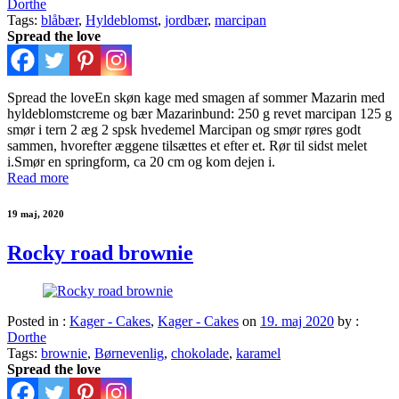
Dorthe
Tags:
blåbær
,
Hyldeblomst
,
jordbær
,
marcipan
Spread the love
Spread the loveEn skøn kage med smagen af sommer Mazarin med
hyldeblomstcreme og bær Mazarinbund: 250 g revet marcipan 125 g
smør i tern 2 æg 2 spsk hvedemel Marcipan og smør røres godt
sammen, hvorefter æggene tilsættes et efter et. Rør til sidst melet
i.Smør en springform, ca 20 cm og kom dejen i.
Read more
19 maj, 2020
Rocky road brownie
Posted in :
Kager - Cakes
,
Kager - Cakes
on
19. maj 2020
by :
Dorthe
Tags:
brownie
,
Børnevenlig
,
chokolade
,
karamel
Spread the love