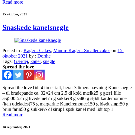
Read more
15 oktober, 2021
Snaskede kanelsnegle
Posted in :
Kager - Cakes
,
Mindre Kager - Smaller cakes
on
15.
oktober 2021
by :
Dorthe
Tags:
Gærdej
,
kanel
,
snegle
Spread the love
Spread the loveTid: 4 timer ialt, heraf 3 timers hævning Kanelsnegle
– til bradepande ca. 32×24 cm 2,5 dl kold mælk25 g gær1 lille
æg500-525 g hvedemel75 g sukker8 g salt6 g stødt kardemomme
(kan udelades)75 g margarine Kanelremonce150 g blødt smør50 g
brun farin50 g sukker½ dl sirup1 spsk kanel med lidt top 1
Read more
18 september, 2021