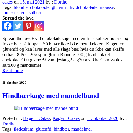
cakes
on
15. maj 2021
by :
Dorthe
Tags:
blondie
,
chokolade
,
glutenfri
,
hvidchokolade
,
mousse
,
moussekager
,
solbær
Spread the love
Spread the loveHvid chokoladekage med en frisk solbærmousse og
friske bær på toppen. Så bliver ikke ikke mere lækkert. Kagen er
glutenfri og kan laves med alle slags bær, hvis du ikke kan skaffe
solbær. 8 Prs., 20ø springform Blondie 100 g hvid hakket
chokolade100 g smør½ vaniljestang2 æg70 g sukker1 knivspids
salt100 g mandelmel
Read more
11 oktober, 2020
Hindbærkage med mandelbund
Posted in :
Kager - Cakes
,
Kager - Cakes
on
11. oktober 2020
by :
Dorthe
Tags:
flødeskum
,
glutenfri
,
hindbær
,
mandelmel