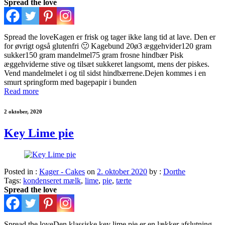
Spread the love
Spread the loveKagen er frisk og tager ikke lang tid at lave. Den er
for øvrigt også glutenfri 🙂 Kagebund 20ø3 æggehvider120 gram
sukker150 gram mandelmel75 gram frosne hindbær Pisk
æggehviderne stive og tilsæt sukkeret langsomt, mens der piskes.
Vend mandelmelet i og til sidst hindbærrene.Dejen kommes i en
smurt springform med bagepapir i bunden
Read more
2 oktober, 2020
Key Lime pie
Posted in :
Kager - Cakes
on
2. oktober 2020
by :
Dorthe
Tags:
kondenseret mælk
,
lime
,
pie
,
tærte
Spread the love
Spread the loveDen klassiske key lime pie er en lækker afslutning