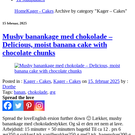
Home
Kager - Cakes
Archive by category "Kager – Cakes"
15 februar, 2025
Mushy banankage med chokolade –
Delicious, moist banana cake with
chocolate chunks
Posted in :
Kager - Cakes
,
Kager - Cakes
on
15. februar 2025
by :
Dorthe
Tags:
banan
,
chokolade
,
æg
Spread the love
Spread the loveEnglish ersion further down 🙂 Lækker, mushy
banankage med chokoladestykker. Og så er den ret nem at lave.
Arbejdstid: 15 minutter + 50 minutters bagetid Til ca 12 . prs 6
æg350 g sukker4 tsk vanillesukker250 g mel2 tsk. bagepulver200 g