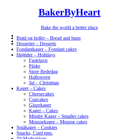
BakerByHeart
Bake the world a better place
Brød og boller – Bread and buns
Desserter – Desserts
Fondantkager – Fondant cakes
Højtider – Holidays
Fastelavn
Påske
Store Bededag
Halloween
Jul – Christmas
Kager – Cakes
Cheesecakes
Cupcakes
Glazekager
Kager – Cakes
Mindre Kager – Smaller cakes
Moussekager – Mousse cakes
Småkager – Cookies
Snacks, Curd mm.
Til Madpakken