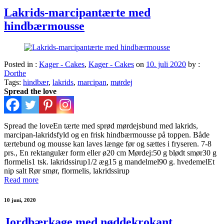
Lakrids-marcipantærte med
hindbærmousse
Posted in :
Kager - Cakes
,
Kager - Cakes
on
10. juli 2020
by :
Dorthe
Tags:
hindbær
,
lakrids
,
marcipan
,
mørdej
Spread the love
Spread the loveEn tærte med sprød mørdejsbund med lakrids,
marcipan-lakridsfyld og en frisk hindbærmousse på toppen. Både
tærtebund og mousse kan laves længe før og sættes i fryseren. 7-8
prs., En rektangulær form eller ø20 cm Mørdej:50 g blødt smør30 g
flormelis1 tsk. lakridssirup1/2 æg15 g mandelmel90 g. hvedemelEt
nip salt Rør smør, flormelis, lakridssirup
Read more
10 juni, 2020
Jordbærkage med nøddekrokant