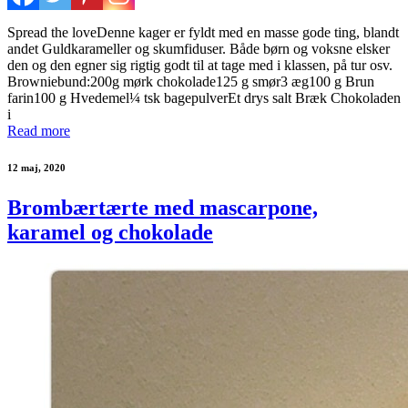
Spread the loveDenne kager er fyldt med en masse gode ting, blandt
andet Guldkarameller og skumfiduser. Både børn og voksne elsker
den og den egner sig rigtig godt til at tage med i klassen, på tur osv.
Browniebund:200g mørk chokolade125 g smør3 æg100 g Brun
farin100 g Hvedemel¼ tsk bagepulverEt drys salt Bræk Chokoladen
i
Read more
12 maj, 2020
Brombærtærte med mascarpone,
karamel og chokolade