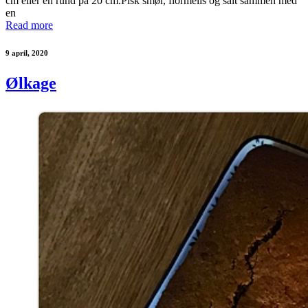
cm eller en rund på 20 cm.Pisk smør, flormelis og salt sammen med
en
Read more
9 april, 2020
Ølkage