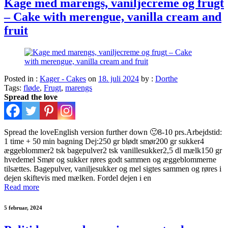
Kage med marengs, vaniljecreme og frugt
– Cake with merengue, vanilla cream and
fruit
Posted in :
Kager - Cakes
on
18. juli 2024
by :
Dorthe
Tags:
fløde
,
Frugt
,
marengs
Spread the love
Spread the loveEnglish version further down 🙂8-10 prs.Arbejdstid:
1 time + 50 min bagning Dej:250 gr blødt smør200 gr sukker4
æggeblommer2 tsk bagepulver2 tsk vanillesukker2,5 dl mælk150 gr
hvedemel Smør og sukker røres godt sammen og æggeblommerne
tilsættes. Bagepulver, vaniljesukker og mel sigtes sammen og røres i
dejen skiftevis med mælken. Fordel dejen i en
Read more
5 februar, 2024