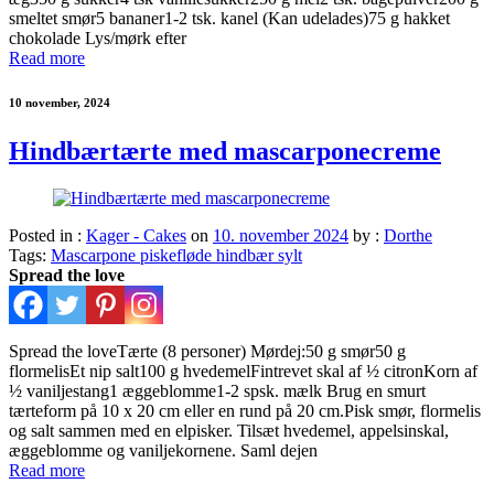
smeltet smør5 bananer1-2 tsk. kanel (Kan udelades)75 g hakket
chokolade Lys/mørk efter
Read more
10 november, 2024
Hindbærtærte med mascarponecreme
Posted in :
Kager - Cakes
on
10. november 2024
by :
Dorthe
Tags:
Mascarpone piskefløde hindbær sylt
Spread the love
Spread the loveTærte (8 personer) Mørdej:50 g smør50 g
flormelisEt nip salt100 g hvedemelFintrevet skal af ½ citronKorn af
½ vaniljestang1 æggeblomme1-2 spsk. mælk Brug en smurt
tærteform på 10 x 20 cm eller en rund på 20 cm.Pisk smør, flormelis
og salt sammen med en elpisker. Tilsæt hvedemel, appelsinskal,
æggeblomme og vaniljekornene. Saml dejen
Read more