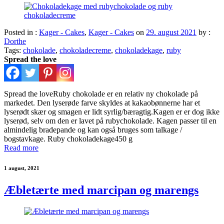
Posted in :
Kager - Cakes
,
Kager - Cakes
on
29. august 2021
by :
Dorthe
Tags:
chokolade
,
chokoladecreme
,
chokoladekage
,
ruby
Spread the love
Spread the loveRuby chokolade er en relativ ny chokolade på
markedet. Den lyserøde farve skyldes at kakaobønnerne har et
lyserødt skær og smagen er lidt syrlig/bæragtig.Kagen er er dog ikke
lyserød, selv om den er lavet på rubychokolade. Kagen passer til en
almindelig bradepande og kan også bruges som talkage /
bogstavkage. Ruby chokoladekage450 g
Read more
1 august, 2021
Æbletærte med marcipan og marengs