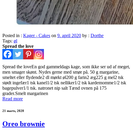
Posted in :
Kager - Cakes
on
9. april 2020
by :
Dorthe
Tags:
øl
Spread the love
Spread the loveEn god gammeldags kage, som ikke ser ud af meget,
men smager skønt. Nydes gerne med smør på. 50 g margarine,
smeltet eller flydende2 dl mørkt øl200 g farin2 æg225 g mel2 tsk
stødt ingefær1 tsk kanel1/2 tsk nelliker1/2 tsk kardemomme1/2 tsk
bagepulver1/1 tsk. natronet nip salt Tænd ovnen på 175
grader.Smelt margarinen
Read more
21 marts, 2020
Oreo brownie