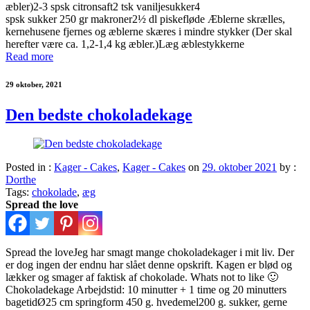
æbler)2-3 spsk citronsaft2 tsk vaniljesukker4
spsk sukker 250 gr makroner2½ dl piskefløde Æblerne skrælles,
kernehusene fjernes og æblerne skæres i mindre stykker (Der skal
herefter være ca. 1,2-1,4 kg æbler.)Læg æblestykkerne
Read more
29 oktober, 2021
Den bedste chokoladekage
Posted in :
Kager - Cakes
,
Kager - Cakes
on
29. oktober 2021
by :
Dorthe
Tags:
chokolade
,
æg
Spread the love
Spread the loveJeg har smagt mange chokoladekager i mit liv. Der
er dog ingen der endnu har slået denne opskrift. Kagen er blød og
lækker og smager af faktisk af chokolade. Whats not to like 🙂
Chokoladekage Arbejdstid: 10 minutter + 1 time og 20 minutters
bagetidØ25 cm springform 450 g. hvedemel200 g. sukker, gerne