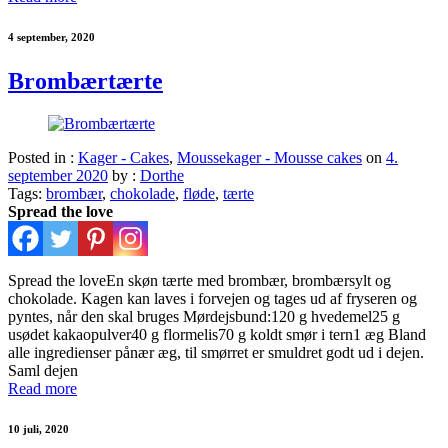
4 september, 2020
Brombærtærte
Posted in :
Kager - Cakes
,
Moussekager - Mousse cakes
on
4.
september 2020
by :
Dorthe
Tags:
brombær
,
chokolade
,
fløde
,
tærte
Spread the love
Spread the loveEn skøn tærte med brombær, brombærsylt og
chokolade. Kagen kan laves i forvejen og tages ud af fryseren og
pyntes, når den skal bruges Mørdejsbund:120 g hvedemel25 g
usødet kakaopulver40 g flormelis70 g koldt smør i tern1 æg Bland
alle ingredienser pånær æg, til smørret er smuldret godt ud i dejen.
Saml dejen
Read more
10 juli, 2020