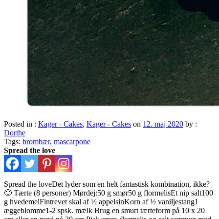
Posted in :
Kager - Cakes
,
Kager - Cakes
on
12. maj 2020
by :
Dorthe
Tags:
brombær
,
mascarpone
Spread the love
Spread the loveDet lyder som en helt fantastisk kombination, ikke?
🙂 Tærte (8 personer) Mørdej:50 g smør50 g flormelisEt nip salt100
g hvedemelFintrevet skal af ½ appelsinKorn af ½ vaniljestang1
æggeblomme1-2 spsk. mælk Brug en smurt tærteform på 10 x 20