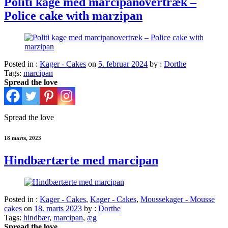
Politi kage med marcipanovertræk –
Police cake with marzipan
Posted in :
Kager - Cakes
on
5. februar 2024
by :
Dorthe
Tags:
marcipan
Spread the love
Spread the love
18 marts, 2023
Hindbærtærte med marcipan
Posted in :
Kager - Cakes
,
Kager - Cakes
,
Moussekager - Mousse
cakes
on
18. marts 2023
by :
Dorthe
Tags:
hindbær
,
marcipan
,
æg
Spread the love