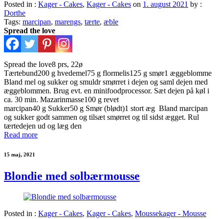
Posted in :
Kager - Cakes
,
Kager - Cakes
on
1. august 2021
by :
Dorthe
Tags:
marcipan
,
marengs
,
tærte
,
æble
Spread the love
Spread the love8 prs, 22ø
Tærtebund200 g hvedemel75 g flormelis125 g smør1 æggeblomme
Bland mel og sukker og smuldr smørret i dejen og saml dejen med
æggeblommen. Brug evt. en minifoodprocessor. Sæt dejen på køl i
ca. 30 min. Mazarinmasse100 g revet
marcipan40 g Sukker50 g Smør (blødt)1 stort æg Bland marcipan
og sukker godt sammen og tilsæt smørret og til sidst ægget. Rul
tærtedejen ud og læg den
Read more
15 maj, 2021
Blondie med solbærmousse
Posted in :
Kager - Cakes
,
Kager - Cakes
,
Moussekager - Mousse