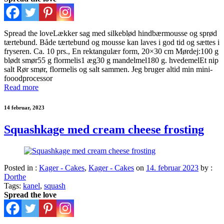
Spread the loveLækker sag med silkeblød hindbærmousse og sprød
tærtebund. Både tærtebund og mousse kan laves i god tid og sættes i
fryseren. Ca. 10 prs., En rektangulær form, 20×30 cm Mørdej:100 g
blødt smør55 g flormelis1 æg30 g mandelmel180 g. hvedemelEt nip
salt Rør smør, flormelis og salt sammen. Jeg bruger altid min mini-
fooodprocessor
Read more
14 februar, 2023
Squashkage med cream cheese frosting
Posted in :
Kager - Cakes
,
Kager - Cakes
on
14. februar 2023
by :
Dorthe
Tags:
kanel
,
squash
Spread the love