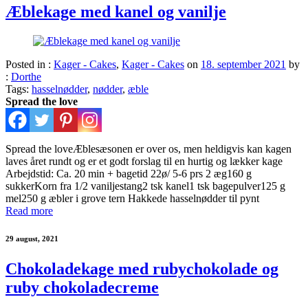
Æblekage med kanel og vanilje
Posted in :
Kager - Cakes
,
Kager - Cakes
on
18. september 2021
by
:
Dorthe
Tags:
hasselnødder
,
nødder
,
æble
Spread the love
Spread the loveÆblesæsonen er over os, men heldigvis kan kagen
laves året rundt og er et godt forslag til en hurtig og lækker kage
Arbejdstid: Ca. 20 min + bagetid 22ø/ 5-6 prs 2 æg160 g
sukkerKorn fra 1/2 vaniljestang2 tsk kanel1 tsk bagepulver125 g
mel250 g æbler i grove tern Hakkede hasselnødder til pynt
Read more
29 august, 2021
Chokoladekage med rubychokolade og
ruby chokoladecreme