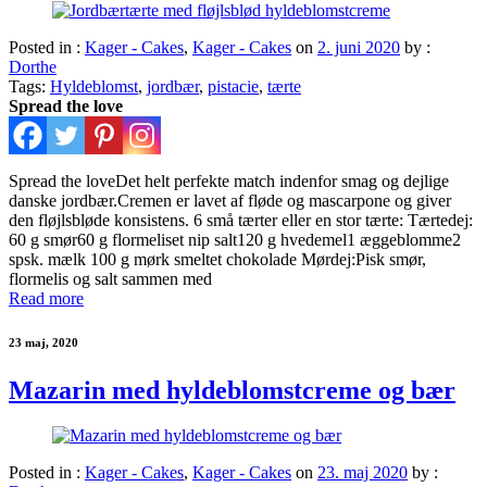
Posted in :
Kager - Cakes
,
Kager - Cakes
on
2. juni 2020
by :
Dorthe
Tags:
Hyldeblomst
,
jordbær
,
pistacie
,
tærte
Spread the love
Spread the loveDet helt perfekte match indenfor smag og dejlige
danske jordbær.Cremen er lavet af fløde og mascarpone og giver
den fløjlsbløde konsistens. 6 små tærter eller en stor tærte: Tærtedej:
60 g smør60 g flormeliset nip salt120 g hvedemel1 æggeblomme2
spsk. mælk 100 g mørk smeltet chokolade Mørdej:Pisk smør,
flormelis og salt sammen med
Read more
23 maj, 2020
Mazarin med hyldeblomstcreme og bær
Posted in :
Kager - Cakes
,
Kager - Cakes
on
23. maj 2020
by :