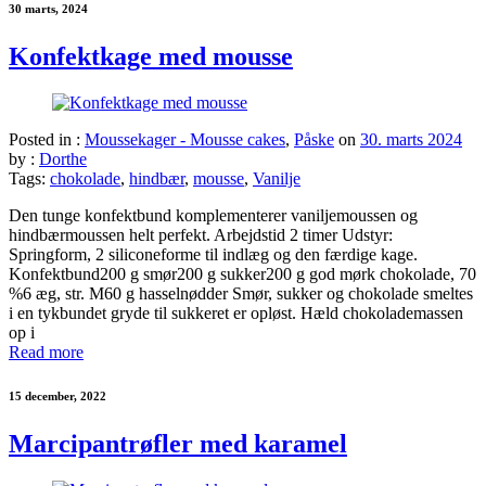
30 marts, 2024
Konfektkage med mousse
Posted in :
Moussekager - Mousse cakes
,
Påske
on
30. marts 2024
by :
Dorthe
Tags:
chokolade
,
hindbær
,
mousse
,
Vanilje
Den tunge konfektbund komplementerer vaniljemoussen og
hindbærmoussen helt perfekt. Arbejdstid 2 timer Udstyr:
Springform, 2 siliconeforme til indlæg og den færdige kage.
Konfektbund200 g smør200 g sukker200 g god mørk chokolade, 70
%6 æg, str. M60 g hasselnødder Smør, sukker og chokolade smeltes
i en tykbundet gryde til sukkeret er opløst. Hæld chokolademassen
op i
Read more
15 december, 2022
Marcipantrøfler med karamel