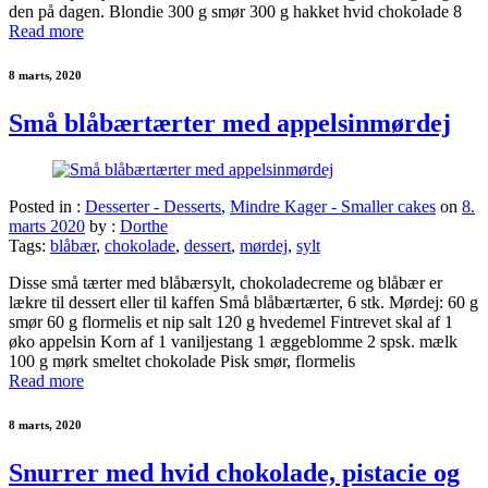
den på dagen. Blondie 300 g smør 300 g hakket hvid chokolade 8
Read more
8 marts, 2020
Små blåbærtærter med appelsinmørdej
Posted in :
Desserter - Desserts
,
Mindre Kager - Smaller cakes
on
8.
marts 2020
by :
Dorthe
Tags:
blåbær
,
chokolade
,
dessert
,
mørdej
,
sylt
Disse små tærter med blåbærsylt, chokoladecreme og blåbær er
lækre til dessert eller til kaffen Små blåbærtærter, 6 stk. Mørdej: 60 g
smør 60 g flormelis et nip salt 120 g hvedemel Fintrevet skal af 1
øko appelsin Korn af 1 vaniljestang 1 æggeblomme 2 spsk. mælk
100 g mørk smeltet chokolade Pisk smør, flormelis
Read more
8 marts, 2020
Snurrer med hvid chokolade, pistacie og