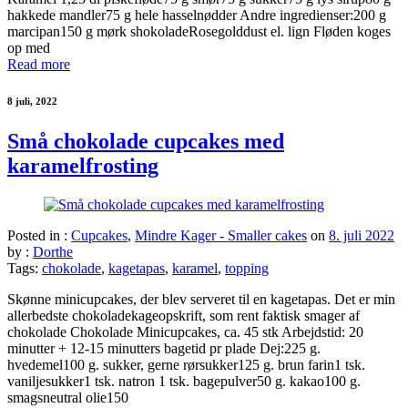
hakkede mandler75 g hele hasselnødder Andre ingredienser:200 g
marcipan150 g mørk shokoladeRosegolddust el. lign Fløden koges
op med
Read more
8 juli, 2022
Små chokolade cupcakes med
karamelfrosting
Posted in :
Cupcakes
,
Mindre Kager - Smaller cakes
on
8. juli 2022
by :
Dorthe
Tags:
chokolade
,
kagetapas
,
karamel
,
topping
Skønne minicupcakes, der blev serveret til en kagetapas. Det er min
allerbedste chokoladekageopskrift, som rent faktisk smager af
chokolade Chokolade Minicupcakes, ca. 45 stk Arbejdstid: 20
minutter + 12-15 minutters bagetid pr plade Dej:225 g.
hvedemel100 g. sukker, gerne rørsukker125 g. brun farin1 tsk.
vaniljesukker1 tsk. natron 1 tsk. bagepulver50 g. kakao100 g.
smagsneutral olie150