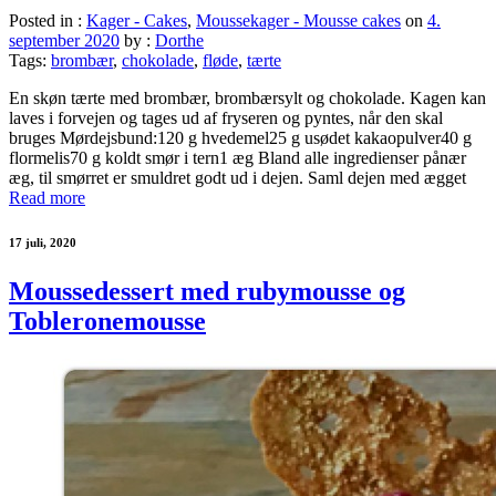
Posted in :
Kager - Cakes
,
Moussekager - Mousse cakes
on
4.
september 2020
by :
Dorthe
Tags:
brombær
,
chokolade
,
fløde
,
tærte
En skøn tærte med brombær, brombærsylt og chokolade. Kagen kan
laves i forvejen og tages ud af fryseren og pyntes, når den skal
bruges Mørdejsbund:120 g hvedemel25 g usødet kakaopulver40 g
flormelis70 g koldt smør i tern1 æg Bland alle ingredienser pånær
æg, til smørret er smuldret godt ud i dejen. Saml dejen med ægget
Read more
17 juli, 2020
Moussedessert med rubymousse og
Tobleronemousse