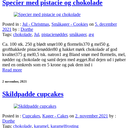
Specier med pistacie og chokolade
Posted in :
Jul - Christmas
,
Småkager - Cookies
on
5. december
2021
by :
Dorthe
Tags:
chokolade
,
Jul
,
pistacienødder
,
småkager
,
æg
Ca. 100 stk. 250 g blødt smør100 g flormelis370 g mel50 g.
grofthakkede pistacienødder80 g hakket mørk chokolade af god
kvalitet375 g mel0,5 tsk. natron1 æg Bland smør med flormelis, mel,
nødder og chokolade og saml dejen med ægget.Rul dejen ud i pølser
med en omkreds som en 5 krone og pak dem ind i
Read more
2 november, 2021
Skildpadde cupcakes
Posted in :
Cupcakes
,
Kager - Cakes
on
2. november 2021
by :
Dorthe
Tags:
chokolade
,
karamel
,
karamelfrosting