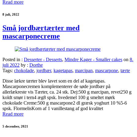
Read more
8 juli, 2022
Små jordbærtærter med
mascarponecreme
Posted in :
Desserter - Desserts
,
Mindre Kager - Smaller cakes
on
8.
juli 2022
by :
Dorthe
Tags:
chokolade
,
jordbær
,
kagetapas
,
marcipan
,
mascarpone
,
tærte
Disse lækre tærter blev lavet som en del af kagetapas.
Mascarponecremen komplementerer de søde jordbær på
allerlækreste vis Tærter, ca. 24 stk. Dej:500 g marcipan, revet250 g
koldt smør i tern4 æg8 spsk. hvedemel 100 g smeltet mørk
chokolade Creme:500 g mascarpone2 dl græsk yoghurt 10 %5-6
spsk. FlormelisKorn af 1 vanillestang af god kvalitet
Read more
5 december, 2021