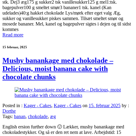
stk. Dej3 æg175 g sukker2 tsk vanillesukker125 g mel1:tsk.
bagepulver100 g smeltet smør3 bananer1 tsk. kanel (Kan
udelades)40:g hakket chokolade Lys/mørk efter eget valg Æg,
sukker og vanillesukker piskes sammen. Tilsæt smeltet smør og
mosede bananer. Mel, kanel og bagepulver sigtes i dejen og til sidst
kommes
Read more
15 februar, 2025
Mushy banankage med chokolade –
Delicious, moist banana cake with
chocolate chunks
Posted in :
Kager - Cakes
,
Kager - Cakes
on
15. februar 2025
by :
Dorthe
Tags:
banan
,
chokolade
,
æg
English ersion further down 🙂 Lækker, mushy banankage med
chokoladestykker. Og så er den ret nem at lave. Arbejdstid: 15