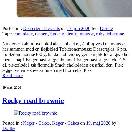
Posted in :
Desserter - Desserts
on
17. juli 2020
by :
Dorthe
Tags:
chokolade
,
dessert
,
fløde
,
glutenfri
,
mousse
,
ruby
,
toblerone
Nu der er købt rubychokolade, skal det også afprøves i en mousse.
her sammen med en fløjlsblød Tobleronemousse Dessertglas, 6 prs.
Tobleronemousse100 g. hakket toblerone, gerne mørk for at give lidt
mere smag1 bæger past. æggeblomme1 bæger past. æggehvide1,5
dl. piskefløde1 tsk flormelis Smelt chokoladen og afkøl den. Pisk
æggehviderne stive sammen med flormelis. Pisk
Read more
19 maj, 2020
Rocky road brownie
Posted in :
Kager - Cakes
,
Kager - Cakes
on
19. maj 2020
by :
Dorthe