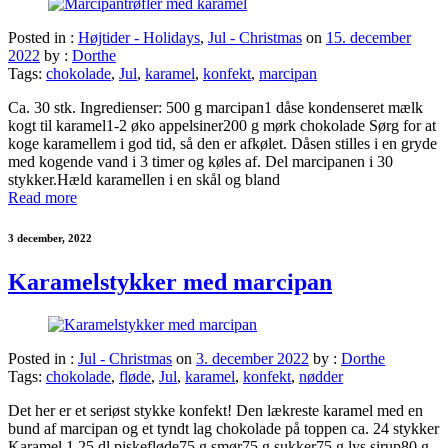
Posted in :
Højtider - Holidays
,
Jul - Christmas
on
15. december
2022
by :
Dorthe
Tags:
chokolade
,
Jul
,
karamel
,
konfekt
,
marcipan
Ca. 30 stk. Ingredienser: 500 g marcipan1 dåse kondenseret mælk
kogt til karamel1-2 øko appelsiner200 g mørk chokolade Sørg for at
koge karamellem i god tid, så den er afkølet. Dåsen stilles i en gryde
med kogende vand i 3 timer og køles af. Del marcipanen i 30
stykker.Hæld karamellen i en skål og bland
Read more
3 december, 2022
Karamelstykker med marcipan
Posted in :
Jul - Christmas
on
3. december 2022
by :
Dorthe
Tags:
chokolade
,
fløde
,
Jul
,
karamel
,
konfekt
,
nødder
Det her er et seriøst stykke konfekt! Den lækreste karamel med en
bund af marcipan og et tyndt lag chokolade på toppen ca. 24 stykker
Karamel 1,25 dl piskefløde75 g smør75 g sukker75 g lys sirup80 g