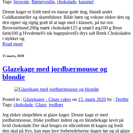
Tags:
brownie
,
Børnevenlig
,
chokolade
,
karamel
Denne kager er fyldt med en masse gode ting, blandt andet
Guldkarameller og skumfiduser. Både børn og voksne elsker den og
den egner sig rigtig godt til at tage med i klassen, på tur osv.
Browniebund:200g mørk chokolade125 g smør3 æg100 g Brun
farin100 g Hvedemel¼ tsk bagepulverEt drys salt Bræk Chokoladen
i stykker og
Read more
15 marts, 2020
Glazekage med jordbærmousse og
blondie
Posted in :
Glazekager - Glaze cakes
on
15. marts 2020
by :
Dorthe
Tags:
chokolade
,
Glaze
,
jordbær
Jeg elsker simpelthen at glaze kager. Denne kage er med
jordbærmousse, friske jordbær indeni og en blondiekage lavet på
hvid chokolade.Der skal bruges en siliconform til kagen og fordi
den skal på frys, kan man lave forberedelserne dagen før og så glaze