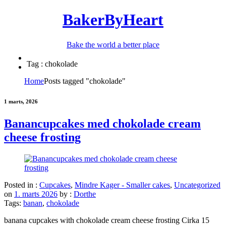
BakerByHeart
Bake the world a better place
Tag : chokolade
Home
Posts tagged "chokolade"
1 marts, 2026
Banancupcakes med chokolade cream
cheese frosting
Posted in :
Cupcakes
,
Mindre Kager - Smaller cakes
,
Uncategorized
on
1. marts 2026
by :
Dorthe
Tags:
banan
,
chokolade
banana cupcakes with chokolade cream cheese frosting Cirka 15