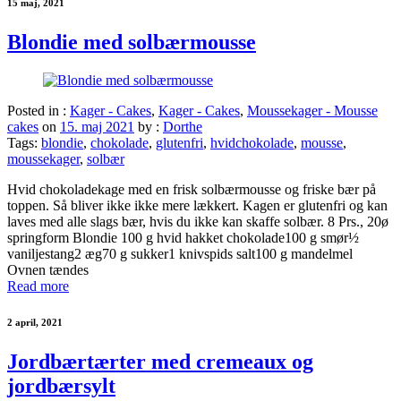
15 maj, 2021
Blondie med solbærmousse
Posted in :
Kager - Cakes
,
Kager - Cakes
,
Moussekager - Mousse
cakes
on
15. maj 2021
by :
Dorthe
Tags:
blondie
,
chokolade
,
glutenfri
,
hvidchokolade
,
mousse
,
moussekager
,
solbær
Hvid chokoladekage med en frisk solbærmousse og friske bær på
toppen. Så bliver ikke ikke mere lækkert. Kagen er glutenfri og kan
laves med alle slags bær, hvis du ikke kan skaffe solbær. 8 Prs., 20ø
springform Blondie 100 g hvid hakket chokolade100 g smør½
vaniljestang2 æg70 g sukker1 knivspids salt100 g mandelmel
Ovnen tændes
Read more
2 april, 2021
Jordbærtærter med cremeaux og
jordbærsylt