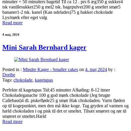
minutter + 50 minutters bagetid Til ca 12 . prs 6 æg350 g sukker4
tsk vanillesukker250 g mel2 tsk. bagepulver200 g smeltet smør5
bananer1-2 tsk. kanel (Kan udelades)75 g hakket chokolade
Lys/mørk efter eget valg
Read more
4 maj, 2024
Mini Sarah Bernhard kager
Posted in :
Mindre Kager - Smaller cakes
on
4. maj 2024
by :
Dorthe
Tags:
chokolade
,
kagetapas
Perfekte til kagetapas Tid:45 minutter Afkøling: 8-12 timer
Chokoladeganache 100 g god mørk chokolade (Jeg brugte
Callebaut)4 dl. piskefløde25 g smør Hak chokoladen. Varm fløden
op til kogepunktet, men den må ikke koge. Tag gryden af varmen og
hæld chokoladen i og pisk til det er smeltet. Tilsæt smørret og rør til
smørret er smeltet.Hæld
Read more