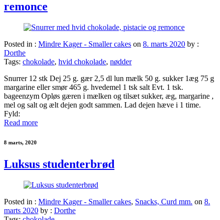
remonce
Posted in :
Mindre Kager - Smaller cakes
on
8. marts 2020
by :
Dorthe
Tags:
chokolade
,
hvid chokolade
,
nødder
Snurrer 12 stk Dej 25 g. gær 2,5 dl lun mælk 50 g. sukker 1æg 75 g
margarine eller smør 465 g. hvedemel 1 tsk salt Evt. 1 tsk.
bageenzym Opløs gæren i mælken og tilsæt sukker, æg, margarine ,
mel og salt og ælt dejen godt sammen. Lad dejen hæve i 1 time.
Fyld:
Read more
8 marts, 2020
Luksus studenterbrød
Posted in :
Mindre Kager - Smaller cakes
,
Snacks, Curd mm.
on
8.
marts 2020
by :
Dorthe
Tags:
chokolade