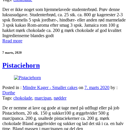
Der er ikke noget som hjemmelavede studenterbrød. Prøv denne
luksusudgave. Studenterbrød, ca. 25 stk. ca. 800 gr kagerester 2-3
spsk flormelis 5 spsk jordbær-, hindbær- eller anden rød marmelade
3 spsk kakao Rom-aroma efter smag 3 spsk. Jamaica rom 100 g
hakket mørk chokolade ca. 200 g mørk chokolade af god kvalitet
Ingredienserne blandes godt
Read more
7 marts, 2020
Pistaciehorn
Posted in :
Mindre Kager - Smaller cakes
on
7. marts 2020
by :
Dorthe
Tags:
chokolade
,
marcipan
,
nødder
De er nemme at lave og gode at tage med på udflugt eller på job
Pistaciehorn, 20 stk. 150 g sukker100 g æggehvider 500 g
marcipanca. 200 g. usaltede pistaciekerner ca. 200 g. mørk
chokolade Bland æggehvider og sukker og lad det stå i ca. en halv
time. Bland massen i marcipanen og del den