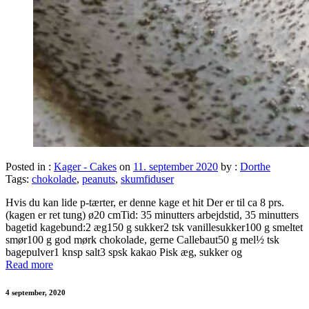
Posted in :
Kager - Cakes
on
11. september 2020
by :
Dorthe
Tags:
chokolade
,
peanuts
,
skumfiduser
Hvis du kan lide p-tærter, er denne kage et hit Der er til ca 8 prs.
(kagen er ret tung) ø20 cmTid: 35 minutters arbejdstid, 35 minutters
bagetid kagebund:2 æg150 g sukker2 tsk vanillesukker100 g smeltet
smør100 g god mørk chokolade, gerne Callebaut50 g mel½ tsk
bagepulver1 knsp salt3 spsk kakao Pisk æg, sukker og
Read more
4 september, 2020