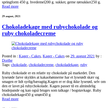
springform 450 g. hvedemel200 g. sukker, gerne rørsukker250 g.
Read more
29 august, 2021
Chokoladekage med rubychokolade og
ruby chokoladecreme
Posted in :
Kager - Cakes
,
Kager - Cakes
on
29. august 2021
by :
Dorthe
Tags:
chokolade
,
chokoladecreme
,
chokoladekage
,
ruby
Ruby chokolade er en relativ ny chokolade på markedet. Den
lyserøde farve skyldes at kakaobønnerne har et lyserødt skær og
smagen er lidt syrlig/bæragtig.Kagen er er dog ikke lyserød, selv om
den er lavet på rubychokolade. Kagen passer til en almindelig
bradepande og kan også bruges som talkage / bogstavkage. Ruby
chokoladekage450 g smør450 g
Read more