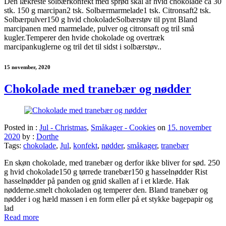
Den lækreste solbærkonfekt med sprød skal af hvid chokolade ca 30
stk. 150 g marcipan2 tsk. Solbærmarmelade1 tsk. Citronsaft2 tsk.
Solbærpulver150 g hvid chokoladeSolbærstøv til pynt Bland
marcipanen med marmelade, pulver og citronsaft og tril små
kugler.Temperer den hvide chokolade og overtræk
marcipankuglerne og tril det til sidst i solbærstøv..
15 november, 2020
Chokolade med tranebær og nødder
Posted in :
Jul - Christmas
,
Småkager - Cookies
on
15. november
2020
by :
Dorthe
Tags:
chokolade
,
Jul
,
konfekt
,
nødder
,
småkager
,
tranebær
En skøn chokolade, med tranebær og derfor ikke bliver for sød. 250
g hvid chokolade150 g tørrede tranebær150 g hasselnødder Rist
hasselnødder på panden og gnid skallen af i et klæde. Hak
nødderne.smelt chokoladen og temperer den. Bland tranebær og
nødder i og hæld massen i en form eller på et stykke bagepapir og
lad
Read more