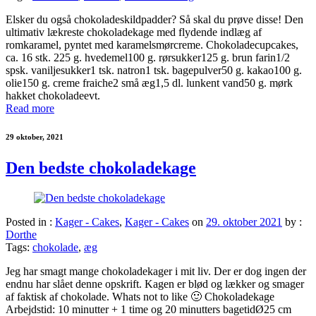
Elsker du også chokoladeskildpadder? Så skal du prøve disse! Den
ultimativ lækreste chokoladekage med flydende indlæg af
romkaramel, pyntet med karamelsmørcreme. Chokoladecupcakes,
ca. 16 stk. 225 g. hvedemel100 g. rørsukker125 g. brun farin1/2
spsk. vaniljesukker1 tsk. natron1 tsk. bagepulver50 g. kakao100 g.
olie150 g. creme fraiche2 små æg1,5 dl. lunkent vand50 g. mørk
hakket chokoladeevt.
Read more
29 oktober, 2021
Den bedste chokoladekage
Posted in :
Kager - Cakes
,
Kager - Cakes
on
29. oktober 2021
by :
Dorthe
Tags:
chokolade
,
æg
Jeg har smagt mange chokoladekager i mit liv. Der er dog ingen der
endnu har slået denne opskrift. Kagen er blød og lækker og smager
af faktisk af chokolade. Whats not to like 🙂 Chokoladekage
Arbejdstid: 10 minutter + 1 time og 20 minutters bagetidØ25 cm