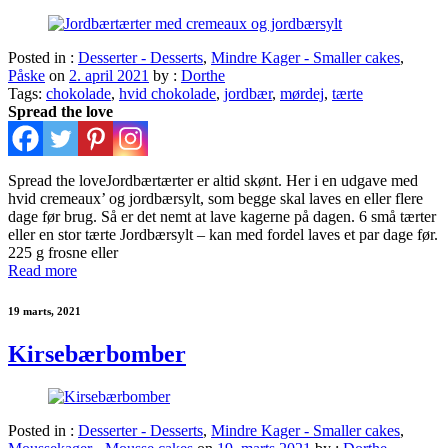
Posted in :
Desserter - Desserts
,
Mindre Kager - Smaller cakes
,
Påske
on
2. april 2021
by :
Dorthe
Tags:
chokolade
,
hvid chokolade
,
jordbær
,
mørdej
,
tærte
Spread the love
Spread the loveJordbærtærter er altid skønt. Her i en udgave med
hvid cremeaux’ og jordbærsylt, som begge skal laves en eller flere
dage før brug. Så er det nemt at lave kagerne på dagen. 6 små tærter
eller en stor tærte Jordbærsylt – kan med fordel laves et par dage før.
225 g frosne eller
Read more
19 marts, 2021
Kirsebærbomber
Posted in :
Desserter - Desserts
,
Mindre Kager - Smaller cakes
,