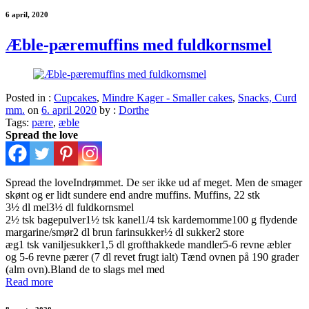
6 april, 2020
Æble-pæremuffins med fuldkornsmel
Posted in :
Cupcakes
,
Mindre Kager - Smaller cakes
,
Snacks, Curd
mm.
on
6. april 2020
by :
Dorthe
Tags:
pære
,
æble
Spread the love
Spread the loveIndrømmet. De ser ikke ud af meget. Men de smager
skønt og er lidt sundere end andre muffins. Muffins, 22 stk
3½ dl mel3½ dl fuldkornsmel
2½ tsk bagepulver1½ tsk kanel1/4 tsk kardemomme100 g flydende
margarine/smør2 dl brun farinsukker½ dl sukker2 store
æg1 tsk vaniljesukker1,5 dl grofthakkede mandler5-6 revne æbler
og 5-6 revne pærer (7 dl revet frugt ialt) Tænd ovnen på 190 grader
(alm ovn).Bland de to slags mel med
Read more