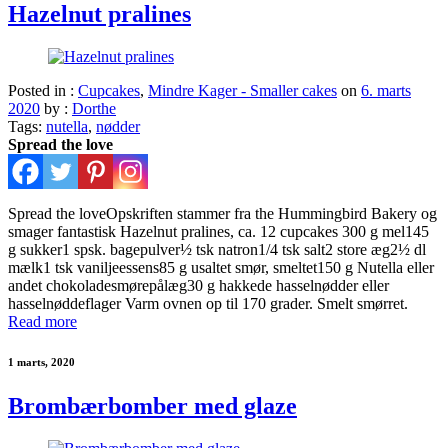
Hazelnut pralines
Posted in :
Cupcakes
,
Mindre Kager - Smaller cakes
on
6. marts
2020
by :
Dorthe
Tags:
nutella
,
nødder
Spread the love
Spread the loveOpskriften stammer fra the Hummingbird Bakery og
smager fantastisk Hazelnut pralines, ca. 12 cupcakes 300 g mel145
g sukker1 spsk. bagepulver½ tsk natron1/4 tsk salt2 store æg2½ dl
mælk1 tsk vaniljeessens85 g usaltet smør, smeltet150 g Nutella eller
andet chokoladesmørepålæg30 g hakkede hasselnødder eller
hasselnøddeflager Varm ovnen op til 170 grader. Smelt smørret.
Read more
1 marts, 2020
Brombærbomber med glaze