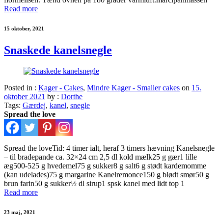
Read more
15 oktober, 2021
Snaskede kanelsnegle
Posted in :
Kager - Cakes
,
Mindre Kager - Smaller cakes
on
15.
oktober 2021
by :
Dorthe
Tags:
Gærdej
,
kanel
,
snegle
Spread the love
Spread the loveTid: 4 timer ialt, heraf 3 timers hævning Kanelsnegle
– til bradepande ca. 32×24 cm 2,5 dl kold mælk25 g gær1 lille
æg500-525 g hvedemel75 g sukker8 g salt6 g stødt kardemomme
(kan udelades)75 g margarine Kanelremonce150 g blødt smør50 g
brun farin50 g sukker½ dl sirup1 spsk kanel med lidt top 1
Read more
23 maj, 2021