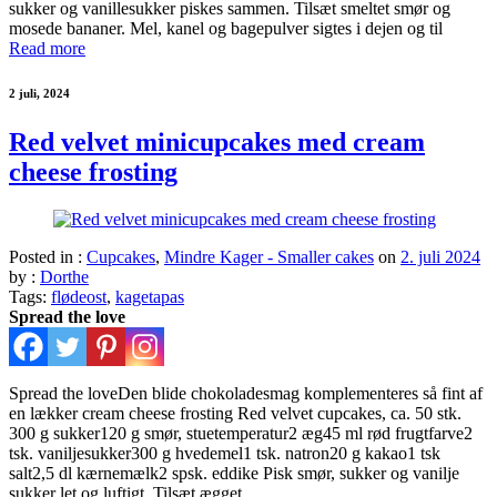
sukker og vanillesukker piskes sammen. Tilsæt smeltet smør og
mosede bananer. Mel, kanel og bagepulver sigtes i dejen og til
Read more
2 juli, 2024
Red velvet minicupcakes med cream
cheese frosting
Posted in :
Cupcakes
,
Mindre Kager - Smaller cakes
on
2. juli 2024
by :
Dorthe
Tags:
flødeost
,
kagetapas
Spread the love
Spread the loveDen blide chokoladesmag komplementeres så fint af
en lækker cream cheese frosting Red velvet cupcakes, ca. 50 stk.
300 g sukker120 g smør, stuetemperatur2 æg45 ml rød frugtfarve2
tsk. vaniljesukker300 g hvedemel1 tsk. natron20 g kakao1 tsk
salt2,5 dl kærnemælk2 spsk. eddike Pisk smør, sukker og vanilje
sukker let og luftigt. Tilsæt ægget