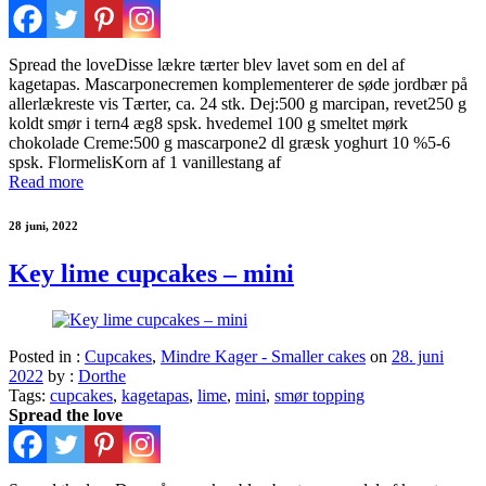
Spread the loveDisse lækre tærter blev lavet som en del af
kagetapas. Mascarponecremen komplementerer de søde jordbær på
allerlækreste vis Tærter, ca. 24 stk. Dej:500 g marcipan, revet250 g
koldt smør i tern4 æg8 spsk. hvedemel 100 g smeltet mørk
chokolade Creme:500 g mascarpone2 dl græsk yoghurt 10 %5-6
spsk. FlormelisKorn af 1 vanillestang af
Read more
28 juni, 2022
Key lime cupcakes – mini
Posted in :
Cupcakes
,
Mindre Kager - Smaller cakes
on
28. juni
2022
by :
Dorthe
Tags:
cupcakes
,
kagetapas
,
lime
,
mini
,
smør topping
Spread the love