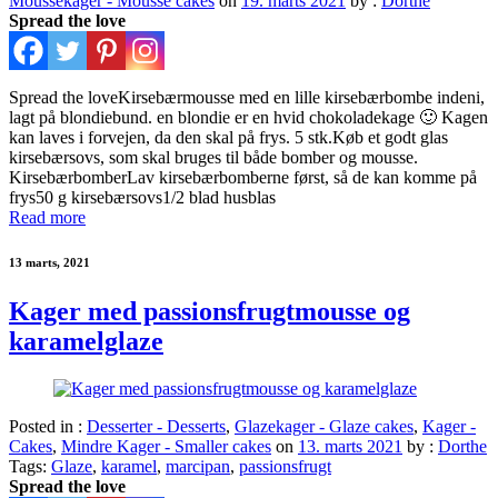
Moussekager - Mousse cakes
on
19. marts 2021
by :
Dorthe
Spread the love
Spread the loveKirsebærmousse med en lille kirsebærbombe indeni,
lagt på blondiebund. en blondie er en hvid chokoladekage 🙂 Kagen
kan laves i forvejen, da den skal på frys. 5 stk.Køb et godt glas
kirsebærsovs, som skal bruges til både bomber og mousse.
KirsebærbomberLav kirsebærbomberne først, så de kan komme på
frys50 g kirsebærsovs1/2 blad husblas
Read more
13 marts, 2021
Kager med passionsfrugtmousse og
karamelglaze
Posted in :
Desserter - Desserts
,
Glazekager - Glaze cakes
,
Kager -
Cakes
,
Mindre Kager - Smaller cakes
on
13. marts 2021
by :
Dorthe
Tags:
Glaze
,
karamel
,
marcipan
,
passionsfrugt
Spread the love