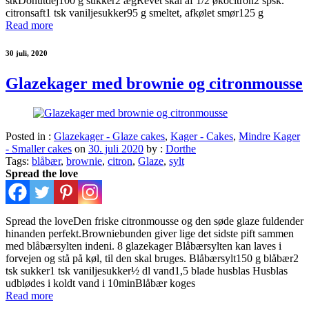
stkDonutdej100 g sukker2 ægRevet skal af 1/2 økocitron2 spsk.
citronsaft1 tsk vaniljesukker95 g smeltet, afkølet smør125 g
Read more
30 juli, 2020
Glazekager med brownie og citronmousse
Posted in :
Glazekager - Glaze cakes
,
Kager - Cakes
,
Mindre Kager
- Smaller cakes
on
30. juli 2020
by :
Dorthe
Tags:
blåbær
,
brownie
,
citron
,
Glaze
,
sylt
Spread the love
Spread the loveDen friske citronmousse og den søde glaze fuldender
hinanden perfekt.Browniebunden giver lige det sidste pift sammen
med blåbærsylten indeni. 8 glazekager Blåbærsylten kan laves i
forvejen og stå på køl, til den skal bruges. Blåbærsylt150 g blåbær2
tsk sukker1 tsk vaniljesukker½ dl vand1,5 blade husblas Husblas
udblødes i koldt vand i 10minBlåbær koges
Read more