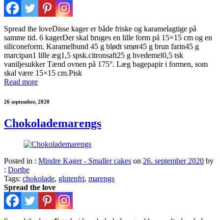
Spread the loveDisse kager er både friske og karamelagtige på
samme tid. 6 kagerDer skal bruges en lille form på 15×15 cm og en
siliconeform. Karamelbund 45 g blødt smør45 g brun farin45 g
marcipan1 lille æg1,5 spsk.citronsaft25 g hvedemel0,5 tsk
vaniljesukker Tænd ovnen på 175°. Læg bagepapir i formen, som
skal være 15×15 cm.Pisk
Read more
26 september, 2020
Chokolademarengs
Posted in :
Mindre Kager - Smaller cakes
on
26. september 2020
by
:
Dorthe
Tags:
chokolade
,
glutenfri
,
marengs
Spread the love