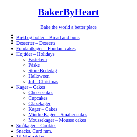
BakerByHeart
Bake the world a better place
Brød og boller – Bread and buns
Desserter – Desserts
Fondantkager – Fondant cakes
Højtider – Holidays
Fastelavn
Påske
Store Bededag
Halloween
Jul – Christmas
Kager – Cakes
Cheesecakes
Cupcakes
Glazekager
Kager – Cakes
Mindre Kager – Smaller cakes
Moussekager – Mousse cakes
Småkager – Cookies
Snacks, Curd mm.
Til Madpakken