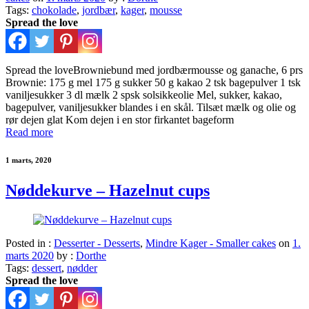
Tags:
chokolade
,
jordbær
,
kager
,
mousse
Spread the love
Spread the loveBrowniebund med jordbærmousse og ganache, 6 prs
Brownie: 175 g mel 175 g sukker 50 g kakao 2 tsk bagepulver 1 tsk
vaniljesukker 3 dl mælk 2 spsk solsikkeolie Mel, sukker, kakao,
bagepulver, vaniljesukker blandes i en skål. Tilsæt mælk og olie og
rør dejen glat Kom dejen i en stor firkantet bageform
Read more
1 marts, 2020
Nøddekurve – Hazelnut cups
Posted in :
Desserter - Desserts
,
Mindre Kager - Smaller cakes
on
1.
marts 2020
by :
Dorthe
Tags:
dessert
,
nødder
Spread the love