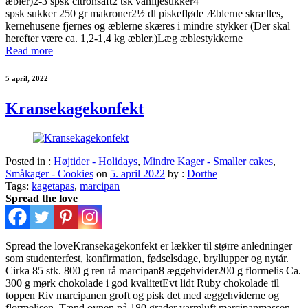
æbler)2-3 spsk citronsaft2 tsk vaniljesukker4
spsk sukker 250 gr makroner2½ dl piskefløde Æblerne skrælles,
kernehusene fjernes og æblerne skæres i mindre stykker (Der skal
herefter være ca. 1,2-1,4 kg æbler.)Læg æblestykkerne
Read more
5 april, 2022
Kransekagekonfekt
Posted in :
Højtider - Holidays
,
Mindre Kager - Smaller cakes
,
Småkager - Cookies
on
5. april 2022
by :
Dorthe
Tags:
kagetapas
,
marcipan
Spread the love
Spread the loveKransekagekonfekt er lækker til større anledninger
som studenterfest, konfirmation, fødselsdage, bryllupper og nytår.
Cirka 85 stk. 800 g ren rå marcipan8 æggehvider200 g flormelis Ca.
300 g mørk chokolade i god kvalitetEvt lidt Ruby chokolade til
toppen Riv marcipanen groft og pisk det med æggehviderne og
flormelisen. Tænd ovnen på 180 grader varmluft.marcipanmassen