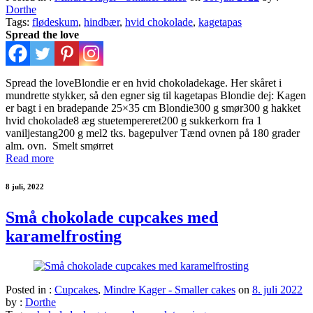
Dorthe
Tags:
flødeskum
,
hindbær
,
hvid chokolade
,
kagetapas
Spread the love
Spread the loveBlondie er en hvid chokoladekage. Her skåret i
mundrette stykker, så den egner sig til kagetapas Blondie dej: Kagen
er bagt i en bradepande 25×35 cm Blondie300 g smør300 g hakket
hvid chokolade8 æg stuetempereret200 g sukkerkorn fra 1
vaniljestang200 g mel2 tks. bagepulver Tænd ovnen på 180 grader
alm. ovn. Smelt smørret
Read more
8 juli, 2022
Små chokolade cupcakes med
karamelfrosting
Posted in :
Cupcakes
,
Mindre Kager - Smaller cakes
on
8. juli 2022
by :
Dorthe