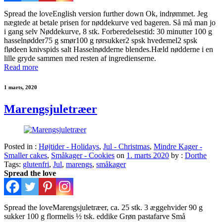
Spread the loveEnglish version further down Ok, indrømmet. Jeg
nægtede at betale prisen for nøddekurve ved bageren. Så må man jo
i gang selv Nøddekurve, 8 stk. Forberedelsestid: 30 minutter 100 g
hasselnødder75 g smør100 g rørsukker2 spsk hvedemel2 spsk
flødeen knivspids salt Hasselnødderne blendes.Hæld nødderne i en
lille gryde sammen med resten af ingredienserne.
Read more
1 marts, 2020
Marengsjuletræer
Posted in :
Højtider - Holidays
,
Jul - Christmas
,
Mindre Kager -
Smaller cakes
,
Småkager - Cookies
on
1. marts 2020
by :
Dorthe
Tags:
glutenfri
,
Jul
,
marengs
,
småkager
Spread the love
Spread the loveMarengsjuletræer, ca. 25 stk. 3 æggehvider 90 g
sukker 100 g flormelis ½ tsk. eddike Grøn pastafarve Små