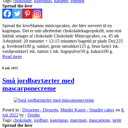
Tags:
chokolade
,
kagetapas
,
karamel
,
topping
Spread the love
Spread the loveSkønne minicupcakes, der blev serveret til en
kagetapas. Det er min allerbedste chokoladekageopskrift, som rent
faktisk smager af chokolade Chokolade Minicupcakes, ca. 45 stk
Arbejdstid: 20 minutter + 12-15 minutters bagetid pr plade Dej:225
g. hvedemel100 g. sukker, gerne rørsukker125 g. brun farin1 tsk.
vaniljesukker1 tsk. natron 1 tsk. bagepulver50 g. kakao100 g.
Read more
8 juli, 2022
Små jordbærtærter med
mascarponecreme
Posted in :
Desserter - Desserts
,
Mindre Kager - Smaller cakes
on
8.
juli 2022
by :
Dorthe
Tags:
chokolade
,
jordbær
,
kagetapas
,
marcipan
,
mascarpone
,
tærte
Spread the love