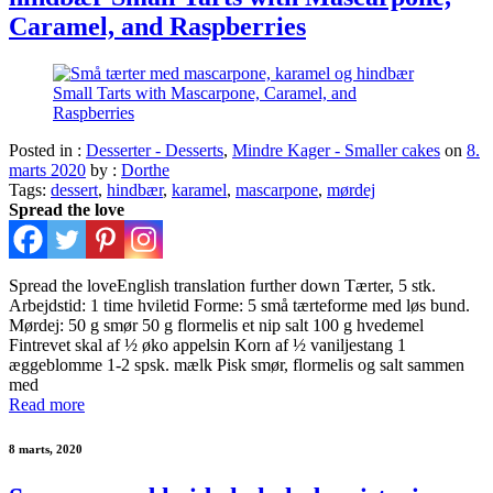
Caramel, and Raspberries
Posted in :
Desserter - Desserts
,
Mindre Kager - Smaller cakes
on
8.
marts 2020
by :
Dorthe
Tags:
dessert
,
hindbær
,
karamel
,
mascarpone
,
mørdej
Spread the love
Spread the loveEnglish translation further down Tærter, 5 stk.
Arbejdstid: 1 time hviletid Forme: 5 små tærteforme med løs bund.
Mørdej: 50 g smør 50 g flormelis et nip salt 100 g hvedemel
Fintrevet skal af ½ øko appelsin Korn af ½ vaniljestang 1
æggeblomme 1-2 spsk. mælk Pisk smør, flormelis og salt sammen
med
Read more
8 marts, 2020