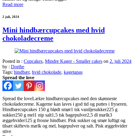
Read more
2 juli, 2024
Mini hindbærcupcakes med hvid
chokoladecreme
Posted in :
Cupcakes
,
Mindre Kager - Smaller cakes
on
2. juli 2024
by :
Dorthe
Tags:
hindbær
,
hvid chokolade
,
kagetapas
Spread the love
Spread the loveLækre hindbærcupcakes med den skønneste
chokoladecreme. Kagerne kan laves i god tid og puttes i fryseren.
Hindbærcupcakes 150 g blødt smør1 tsk vaniljesukker225 g
sukker250 g mel1 nip salt1,5 tsk bagepulver2,5 dl mælk3
æggehvider125 g frosne hindbær. Pisk sukker og smør luftigt og
tilsæt skiftevis mælk og mel, bagepulver og salt. Pisk æggehvider
stive