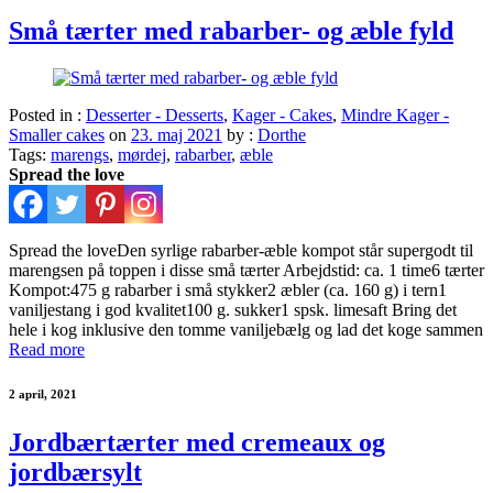
Små tærter med rabarber- og æble fyld
Posted in :
Desserter - Desserts
,
Kager - Cakes
,
Mindre Kager -
Smaller cakes
on
23. maj 2021
by :
Dorthe
Tags:
marengs
,
mørdej
,
rabarber
,
æble
Spread the love
Spread the loveDen syrlige rabarber-æble kompot står supergodt til
marengsen på toppen i disse små tærter Arbejdstid: ca. 1 time6 tærter
Kompot:475 g rabarber i små stykker2 æbler (ca. 160 g) i tern1
vaniljestang i god kvalitet100 g. sukker1 spsk. limesaft Bring det
hele i kog inklusive den tomme vaniljebælg og lad det koge sammen
Read more
2 april, 2021
Jordbærtærter med cremeaux og
jordbærsylt