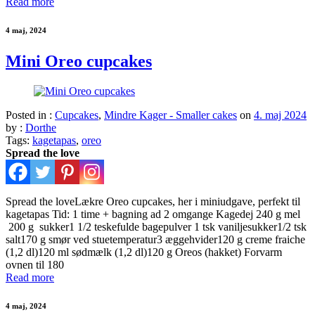
Read more
4 maj, 2024
Mini Oreo cupcakes
Posted in :
Cupcakes
,
Mindre Kager - Smaller cakes
on
4. maj 2024
by :
Dorthe
Tags:
kagetapas
,
oreo
Spread the love
Spread the loveLækre Oreo cupcakes, her i miniudgave, perfekt til
kagetapas Tid: 1 time + bagning ad 2 omgange Kagedej 240 g mel
200 g sukker1 1/2 teskefulde bagepulver 1 tsk vaniljesukker1/2 tsk
salt170 g smør ved stuetemperatur3 æggehvider120 g creme fraiche
(1,2 dl)120 ml sødmælk (1,2 dl)120 g Oreos (hakket) Forvarm
ovnen til 180
Read more
4 maj, 2024