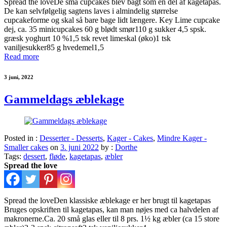
Spread the loveDe små cupcakes blev bagt som en del af kagetapas.
De kan selvfølgelig sagtens laves i almindelig størrelse
cupcakeforme og skal så bare bage lidt længere. Key Lime cupcake
dej, ca. 35 minicupcakes 60 g blødt smør110 g sukker 4,5 spsk.
græsk yoghurt 10 %1,5 tsk revet limeskal (øko)1 tsk
vaniljesukker85 g hvedemel1,5
Read more
3 juni, 2022
Gammeldags æblekage
Posted in :
Desserter - Desserts
,
Kager - Cakes
,
Mindre Kager -
Smaller cakes
on
3. juni 2022
by :
Dorthe
Tags:
dessert
,
fløde
,
kagetapas
,
æbler
Spread the love
Spread the loveDen klassiske æblekage er her brugt til kagetapas
Bruges opskriften til kagetapas, kan man nøjes med ca halvdelen af
makronerne.Ca. 20 små glas eller til 8 prs. 1½ kg æbler (ca 15 store