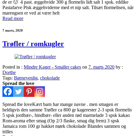
de er 🙂 4 past. æggehvide 300 g flormelis lidt salt 1 spsk. eddike
Pastafarve Pisk æggehviderne med et nip salt. Tilsæt flormelisen, når
marengsen er ved at være helt
Read more
7 marts, 2020
Trøfler / romkugler
Posted in :
Mindre Kager - Smaller cakes
on
7. marts 2020
by :
Dorthe
Tags:
Børnevenlig
,
chokolade
Spread the love
Spread the loveKært barn har mange navne . men smagen er
heldigvis den samme Trøfler ca 800 gr kagerester 2-3 spsk flormelis
5 spsk jordbær-, hindbær- eller anden rød marmelade 3 spsk kakao
Rom-aroma efter smag (Op 2/3 flaske, smag dig frem) 3 spsk
Jamaica rom 100 gr hakket mørk chokolade Blandes sammen og
trilles