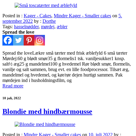
Posted in :
Kager - Cakes
,
Mindre Kager - Smaller cakes
on
5.
september 2022
by :
Dorthe
Tags:
hasselnødder
,
mørdej
,
æbler
Spread the love
Spread the loveLækre små tærter med frisk æblefyld 6 små tærter
Mørdej:60 g blødt smør35 g flormelis1 tsk. vaniljesukker1 knsp.
salt½ æg25 g mandelmel100 g hvedemel Rør blødt smør, flormelis,
vanilje og salt sammen, brug evt. en lille foodprocessor. Tilsæt æg,
mandelmel og hvedemel, og kør/rør dejen hurtigt sammen. Pak
mørdejen ind i husholdningsfilm, og
Read more
10 juli, 2022
Blondie med hindbærmousse
Posted in :
Mindre Kager - Smaller cakes
on
10. juli 2022
by :