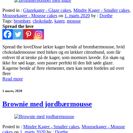
Posted in :
Glazekager - Glaze cakes
,
Mindre Kager - Smaller cakes
,
Moussekager - Mousse cakes
on
1. marts 2020
by :
Dorthe
Tags:
brombær
,
chokolade
,
kager
,
mousse
Spread the love
Spread the loveDisse lækre kager består af brombærmousse, hvid
chokolademousse med birkes og en lækker citronbund, som får
enhver til at tænke på de kager, som mormors lavede. En skøn og
ikke for sød kage, som passer perfekt til den lidt søde glaze.
Kagerne består af flere elementer, men kan nemt fordeles ud over
flere
Read more
1 marts, 2020
Brownie med jordbærmousse
Posted in :
Mindre Kager - Smaller cakes
,
Moussekager - Mousse
cakes
on
1. marts 2020
by :
Dorthe