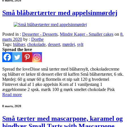
8 marts, 2020
Små blåbærtærter med appelsinmørdej
Posted in :
Desserter - Desserts
,
Mindre Kager - Smaller cakes
on
8.
marts 2020
by :
Dorthe
Tags:
blåbær
,
chokolade
,
dessert
,
mørdej
,
sylt
Spread the love
Spread the loveDisse små tærter med blåbærsylt, chokoladecreme
og blåbær er lækre til dessert eller til kaffen Små blåbærtærter, 6 stk.
Mørdej: 60 g smør 60 g flormelis et nip salt 120 g hvedemel
Fintrevet skal af 1 øko appelsin Korn af 1 vaniljestang 1
æggeblomme 2 spsk. mælk 100 g mørk smeltet chokolade Pisk
Read more
8 marts, 2020
Små tærter med mascarpone, karamel og
hindbær Small Tarts with Mascarpone,