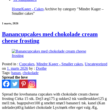
Home
Kager - Cakes
Archive by category "Mindre Kager –
Smaller cakes"
1 marts, 2026
Banancupcakes med chokolade cream
cheese frosting
Posted in :
Cupcakes
,
Mindre Kager - Smaller cakes
,
Uncategorized
on
1. marts 2026
by :
Dorthe
Tags:
banan
,
chokolade
Spread the love
Spread the lovebanana cupcakes with chokolade cream cheese
frosting Cirka 15 stk. Dej3 æg175 g sukker2 tsk vanillesukker125 g
mel1:tsk. bagepulver100 g smeltet smør3 bananer1 tsk. kanel (Kan
udelades)40:g hakket chokolade Lys/mørk efter eget valg Æg,