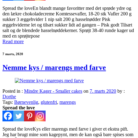
Spread the loveEn blandt mange favoritter med det sprøde ydre og
den lækre chokoladecreme Komtessevafler, 18-20 stk Vafler 200 g
sukker 3 æggehvider 1 nip salt 200 g hasselnødder Pisk
æggehviderne let og tilsæt sukker lidt ad gangen – Pisk godt Tilsæt
salt og de blendede hasselnøddekerner. Sprøjt 38-40 runde kager ud
med en sprøjtepose
Read more
7 marts, 2020
Nemme kys / marengs med farve
Posted in :
Mindre Kager - Smaller cakes
on
7. marts 2020
by :
Dorthe
Tags:
Børnevenlig
,
glutenfri
,
marengs
Spread the love
Spread the loveKys eller marengs med farve i giver et ekstra pift.
Jeg har brugt mine som kagepynt, men de kan også bare spises som