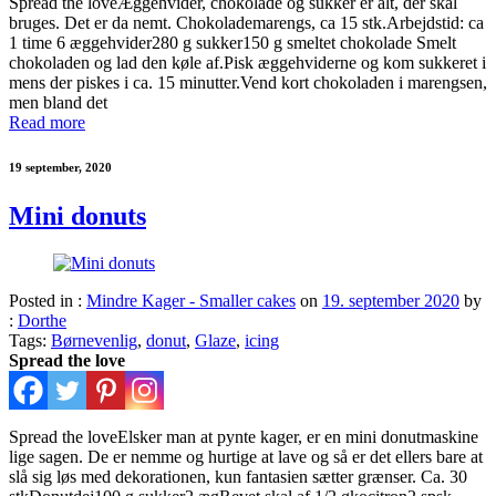
Spread the loveÆggehvider, chokolade og sukker er alt, der skal
bruges. Det er da nemt. Chokolademarengs, ca 15 stk.Arbejdstid: ca
1 time 6 æggehvider280 g sukker150 g smeltet chokolade Smelt
chokoladen og lad den køle af.Pisk æggehviderne og kom sukkeret i
mens der piskes i ca. 15 minutter.Vend kort chokoladen i marengsen,
men bland det
Read more
19 september, 2020
Mini donuts
Posted in :
Mindre Kager - Smaller cakes
on
19. september 2020
by
:
Dorthe
Tags:
Børnevenlig
,
donut
,
Glaze
,
icing
Spread the love
Spread the loveElsker man at pynte kager, er en mini donutmaskine
lige sagen. De er nemme og hurtige at lave og så er det ellers bare at
slå sig løs med dekorationen, kun fantasien sætter grænser. Ca. 30