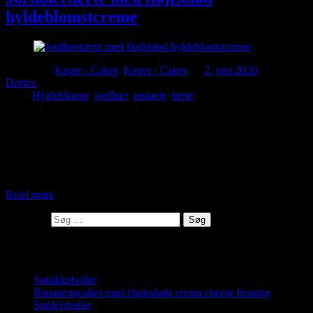
hyldeblomstcreme
Posted in :
Kager - Cakes
,
Kager - Cakes
on
2. juni 2020
by :
Dorthe
Tags:
Hyldeblomst
,
jordbær
,
pistacie
,
tærte
Det helt perfekte match indenfor smag og dejlige danske
jordbær.Cremen er lavet af fløde og mascarpone og giver den
fløjlsbløde konsistens. 6 små tærter eller en stor tærte: Tærtedej: 60 g
smør60 g flormeliset nip salt120 g hvedemel1 æggeblomme2 spsk.
mælk 100 g mørk smeltet chokolade Mørdej:Pisk smør, flormelis og
salt sammen med en elpisker.
Read more
Søg efter:
Seneste indlæg
Solsikkeboller
Banancupcakes med chokolade cream cheese frosting
Surdejsboller