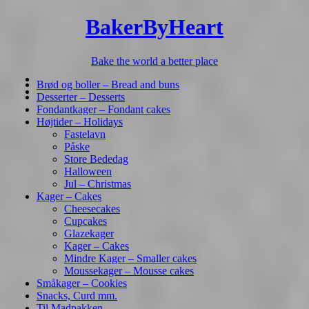
BakerByHeart
Bake the world a better place
Brød og boller – Bread and buns
Desserter – Desserts
Fondantkager – Fondant cakes
Højtider – Holidays
Fastelavn
Påske
Store Bededag
Halloween
Jul – Christmas
Kager – Cakes
Cheesecakes
Cupcakes
Glazekager
Kager – Cakes
Mindre Kager – Smaller cakes
Moussekager – Mousse cakes
Småkager – Cookies
Snacks, Curd mm.
Til Madpakken