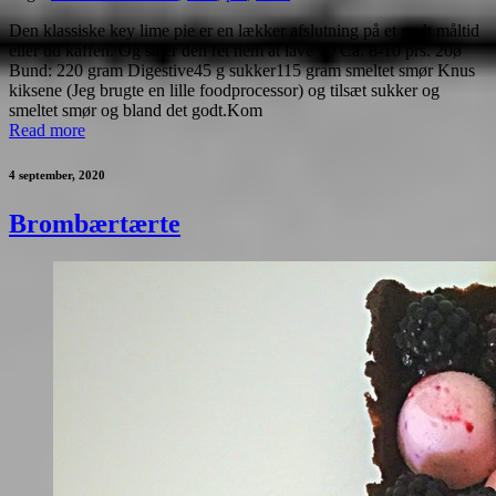
Den klassiske key lime pie er en lækker afslutning på et godt måltid
eller tid kaffen. Og så er den ret nem at lave 🙂 Ca. 8-10 prs. 20ø
Bund: 220 gram Digestive45 g sukker115 gram smeltet smør Knus
kiksene (Jeg brugte en lille foodprocessor) og tilsæt sukker og
smeltet smør og bland det godt.Kom
Read more
4 september, 2020
Brombærtærte