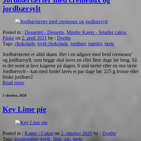
jordbærsylt
Posted in :
Desserter - Desserts
,
Mindre Kager - Smaller cakes
,
Påske
on
2. april 2021
by :
Dorthe
Tags:
chokolade
,
hvid chokolade
,
jordbær
,
mørdej
,
tærte
Jordbærtærter er altid skønt. Her i en udgave med hvid cremeaux’
og jordbærsylt, som begge skal laves en eller flere dage før brug. Så
er det nemt at lave kagerne på dagen. 6 små tærter eller en stor tærte
Jordbærsylt – kan med fordel laves et par dage før. 225 g frosne eller
friske jordbær2
Read more
2 oktober, 2020
Key Lime pie
Posted in :
Kager - Cakes
on
2. oktober 2020
by :
Dorthe
Tags:
kondenseret mælk
,
lime
,
pie
,
tærte