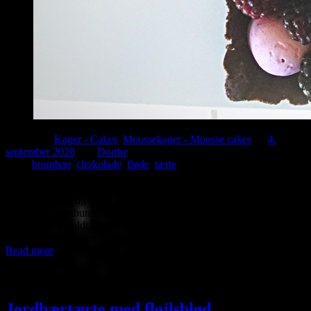
Posted in :
Kager - Cakes
,
Moussekager - Mousse cakes
on
4.
september 2020
by :
Dorthe
Tags:
brombær
,
chokolade
,
fløde
,
tærte
En skøn tærte med brombær, brombærsylt og chokolade. Kagen kan
laves i forvejen og tages ud af fryseren og pyntes, når den skal
bruges Mørdejsbund:120 g hvedemel25 g usødet kakaopulver40 g
flormelis70 g koldt smør i tern1 æg Bland alle ingredienser pånær
æg, til smørret er smuldret godt ud i dejen. Saml dejen med ægget
Read more
2 juni, 2020
Jordbærtærte med fløjlsblød