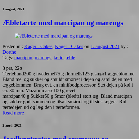
1 august, 2021
Æbletærte med marcipan og marengs
Posted in :
Kager - Cakes
,
Kager - Cakes
on
1. august 2021
by :
Dorthe
Tags:
marcipan
,
marengs
,
tærte
,
æble
8 prs, 22ø
Tærtebund200 g hvedemel75 g flormelis125 g smør1 æggeblomme
Bland mel og sukker og smuldr smørret i dejen og saml dejen med
æggeblommen. Brug evt. en minifoodprocessor. Sæt dejen på køl i
ca. 30 min. Mazarinmasse100 g revet
marcipan40 g Sukker50 g Smør (blødt)1 stort æg Bland marcipan
og sukker godt sammen og tilsæt smørret og til sidst ægget. Rul
tærtedejen ud og læg den i tærteformen.
Read more
2 april, 2021
Jordbærtærter med cremeaux og