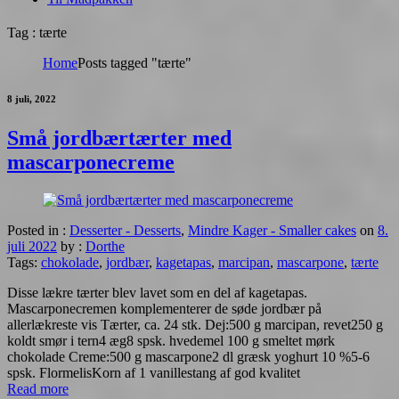
Tag : tærte
Home
Posts tagged "tærte"
8 juli, 2022
Små jordbærtærter med
mascarponecreme
Posted in :
Desserter - Desserts
,
Mindre Kager - Smaller cakes
on
8.
juli 2022
by :
Dorthe
Tags:
chokolade
,
jordbær
,
kagetapas
,
marcipan
,
mascarpone
,
tærte
Disse lækre tærter blev lavet som en del af kagetapas.
Mascarponecremen komplementerer de søde jordbær på
allerlækreste vis Tærter, ca. 24 stk. Dej:500 g marcipan, revet250 g
koldt smør i tern4 æg8 spsk. hvedemel 100 g smeltet mørk
chokolade Creme:500 g mascarpone2 dl græsk yoghurt 10 %5-6
spsk. FlormelisKorn af 1 vanillestang af god kvalitet
Read more