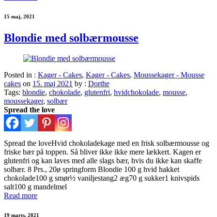
15 maj, 2021
Blondie med solbærmousse
Posted in :
Kager - Cakes
,
Kager - Cakes
,
Moussekager - Mousse
cakes
on
15. maj 2021
by :
Dorthe
Tags:
blondie
,
chokolade
,
glutenfri
,
hvidchokolade
,
mousse
,
moussekager
,
solbær
Spread the love
Spread the loveHvid chokoladekage med en frisk solbærmousse og
friske bær på toppen. Så bliver ikke ikke mere lækkert. Kagen er
glutenfri og kan laves med alle slags bær, hvis du ikke kan skaffe
solbær. 8 Prs., 20ø springform Blondie 100 g hvid hakket
chokolade100 g smør½ vaniljestang2 æg70 g sukker1 knivspids
salt100 g mandelmel
Read more
19 marts, 2021