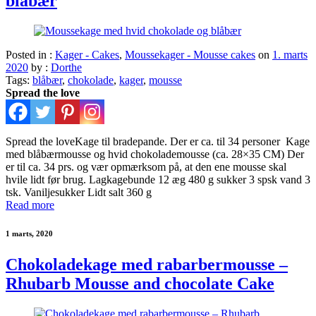
blåbær
Posted in :
Kager - Cakes
,
Moussekager - Mousse cakes
on
1. marts
2020
by :
Dorthe
Tags:
blåbær
,
chokolade
,
kager
,
mousse
Spread the love
Spread the loveKage til bradepande. Der er ca. til 34 personer Kage
med blåbærmousse og hvid chokolademousse (ca. 28×35 CM) Der
er til ca. 34 prs. og vær opmærksom på, at den ene mousse skal
hvile lidt før brug. Lagkagebunde 12 æg 480 g sukker 3 spsk vand 3
tsk. Vaniljesukker Lidt salt 360 g
Read more
1 marts, 2020
Chokoladekage med rabarbermousse –
Rhubarb Mousse and chocolate Cake