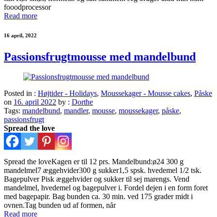
fooodprocessor
Read more
16 april, 2022
Passionsfrugtmousse med mandelbund
Posted in :
Højtider - Holidays
,
Moussekager - Mousse cakes
,
Påske
on
16. april 2022
by :
Dorthe
Tags:
mandelbund
,
mandler
,
mousse
,
moussekager
,
påske
,
passionsfrugt
Spread the love
Spread the loveKagen er til 12 prs. Mandelbund:ø24 300 g
mandelmel7 æggehvider300 g sukker1,5 spsk. hvedemel 1/2 tsk.
Bagepulver Pisk æggehvider og sukker til sej marengs. Vend
mandelmel, hvedemel og bagepulver i. Fordel dejen i en form foret
med bagepapir. Bag bunden ca. 30 min. ved 175 grader midt i
ovnen.Tag bunden ud af formen, når
Read more