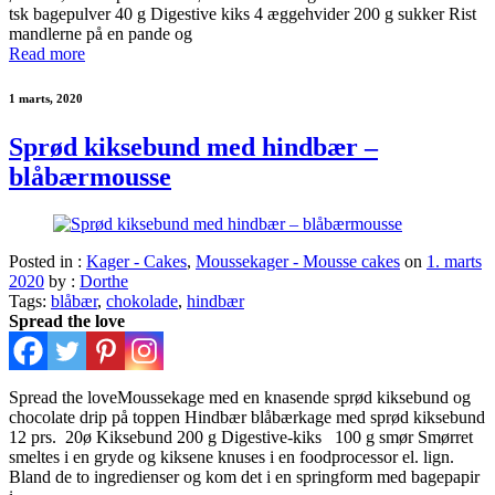
tsk bagepulver 40 g Digestive kiks 4 æggehvider 200 g sukker Rist
mandlerne på en pande og
Read more
1 marts, 2020
Sprød kiksebund med hindbær –
blåbærmousse
Posted in :
Kager - Cakes
,
Moussekager - Mousse cakes
on
1. marts
2020
by :
Dorthe
Tags:
blåbær
,
chokolade
,
hindbær
Spread the love
Spread the loveMoussekage med en knasende sprød kiksebund og
chocolate drip på toppen Hindbær blåbærkage med sprød kiksebund
12 prs. 20ø Kiksebund 200 g Digestive-kiks 100 g smør Smørret
smeltes i en gryde og kiksene knuses i en foodprocessor el. lign.
Bland de to ingredienser og kom det i en springform med bagepapir