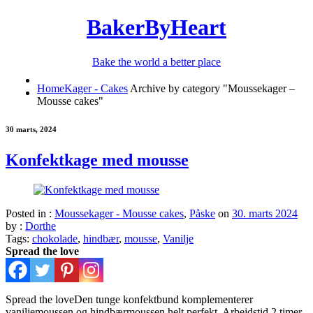
BakerByHeart
Bake the world a better place
Home
Kager - Cakes
Archive by category "Moussekager –
Mousse cakes"
30 marts, 2024
Konfektkage med mousse
Posted in :
Moussekager - Mousse cakes
,
Påske
on
30. marts 2024
by :
Dorthe
Tags:
chokolade
,
hindbær
,
mousse
,
Vanilje
Spread the love
Spread the loveDen tunge konfektbund komplementerer
vaniljemoussen og hindbærmoussen helt perfekt. Arbejdstid 2 timer