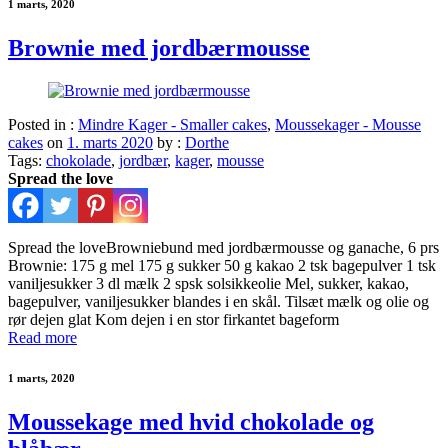
1 marts, 2020
Brownie med jordbærmousse
Posted in :
Mindre Kager - Smaller cakes
,
Moussekager - Mousse
cakes
on
1. marts 2020
by :
Dorthe
Tags:
chokolade
,
jordbær
,
kager
,
mousse
Spread the love
Spread the loveBrowniebund med jordbærmousse og ganache, 6 prs
Brownie: 175 g mel 175 g sukker 50 g kakao 2 tsk bagepulver 1 tsk
vaniljesukker 3 dl mælk 2 spsk solsikkeolie Mel, sukker, kakao,
bagepulver, vaniljesukker blandes i en skål. Tilsæt mælk og olie og
rør dejen glat Kom dejen i en stor firkantet bageform
Read more
1 marts, 2020
Moussekage med hvid chokolade og