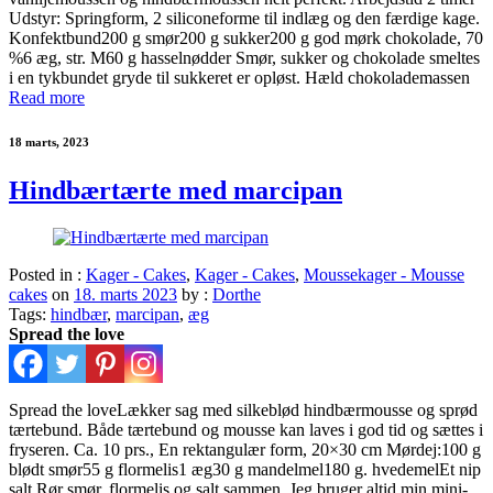
Udstyr: Springform, 2 siliconeforme til indlæg og den færdige kage.
Konfektbund200 g smør200 g sukker200 g god mørk chokolade, 70
%6 æg, str. M60 g hasselnødder Smør, sukker og chokolade smeltes
i en tykbundet gryde til sukkeret er opløst. Hæld chokolademassen
Read more
18 marts, 2023
Hindbærtærte med marcipan
Posted in :
Kager - Cakes
,
Kager - Cakes
,
Moussekager - Mousse
cakes
on
18. marts 2023
by :
Dorthe
Tags:
hindbær
,
marcipan
,
æg
Spread the love
Spread the loveLækker sag med silkeblød hindbærmousse og sprød
tærtebund. Både tærtebund og mousse kan laves i god tid og sættes i
fryseren. Ca. 10 prs., En rektangulær form, 20×30 cm Mørdej:100 g
blødt smør55 g flormelis1 æg30 g mandelmel180 g. hvedemelEt nip
salt Rør smør, flormelis og salt sammen. Jeg bruger altid min mini-