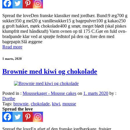
Spread the loveDen franske klassiker med jordbær. Bund:9 æg700 g
sukker350 g mel20 g vanillesukker15 g bagepulver100 g kakao250
g groft hakket, mørk chokolade400 g smør, meget blødt (skal piskes
klumpfrit med håndkraft) Varm ovnen op til 175 C.Gør en fuld ovn-
bradpande klar ved at sprøjte fedtstof på den og fore den med
bagepapir.Slå æggene
Read more
1 marts, 2020
Brownie med kiwi og chokolade
Posted in :
Moussekager - Mousse cakes
on
1. marts 2020
by :
Dorthe
Tags:
brownie
,
chokolade
,
kiwi
,
mousse
Spread the love
Spread the loveEn afart af den franske jordbærkage, fraisier.