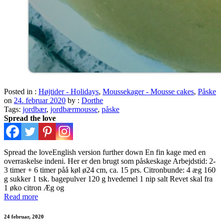
Posted in :
Højtider - Holidays
,
Moussekager - Mousse cakes
,
Påske
on
24. februar 2020
by :
Dorthe
Tags:
jordbær
,
jordbærmousse
,
påske
Spread the love
Spread the loveEnglish version further down En fin kage med en
overraskelse indeni. Her er den brugt som påskeskage Arbejdstid: 2-
3 timer + 6 timer påå køl ø24 cm, ca. 15 prs. Citronbunde: 4 æg 160
g sukker 1 tsk. bagepulver 120 g hvedemel 1 nip salt Revet skal fra
1 øko citron Æg og
Read more
24 februar, 2020