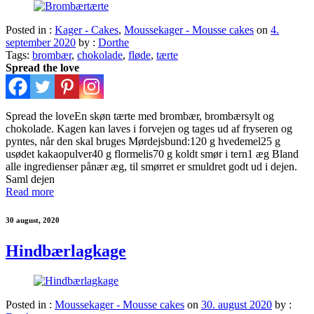
Posted in :
Kager - Cakes
,
Moussekager - Mousse cakes
on
4.
september 2020
by :
Dorthe
Tags:
brombær
,
chokolade
,
fløde
,
tærte
Spread the love
Spread the loveEn skøn tærte med brombær, brombærsylt og
chokolade. Kagen kan laves i forvejen og tages ud af fryseren og
pyntes, når den skal bruges Mørdejsbund:120 g hvedemel25 g
usødet kakaopulver40 g flormelis70 g koldt smør i tern1 æg Bland
alle ingredienser pånær æg, til smørret er smuldret godt ud i dejen.
Saml dejen
Read more
30 august, 2020
Hindbærlagkage
Posted in :
Moussekager - Mousse cakes
on
30. august 2020
by :