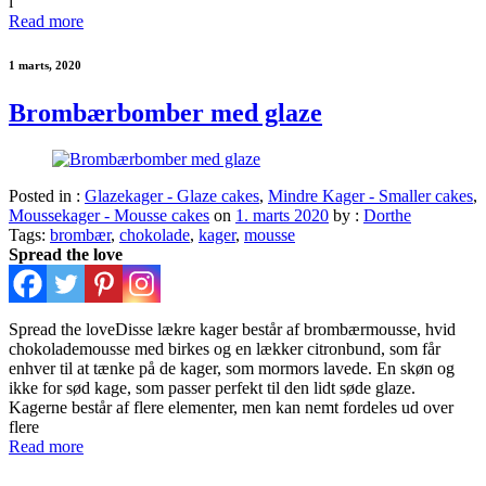
i
Read more
1 marts, 2020
Brombærbomber med glaze
Posted in :
Glazekager - Glaze cakes
,
Mindre Kager - Smaller cakes
,
Moussekager - Mousse cakes
on
1. marts 2020
by :
Dorthe
Tags:
brombær
,
chokolade
,
kager
,
mousse
Spread the love
Spread the loveDisse lækre kager består af brombærmousse, hvid
chokolademousse med birkes og en lækker citronbund, som får
enhver til at tænke på de kager, som mormors lavede. En skøn og
ikke for sød kage, som passer perfekt til den lidt søde glaze.
Kagerne består af flere elementer, men kan nemt fordeles ud over
flere
Read more