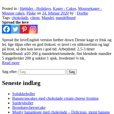
Posted in :
Højtider - Holidays
,
Kager - Cakes
,
Moussekager -
Mousse cakes
,
Påske
on
24. februar 2020
by :
Dorthe
Tags:
chokolade
,
citron
,
Mandel
,
mandelbund
Spread the love
Spread the loveEnglish version further down Denne kage er frisk og
let, lige tilpas efter en god frokost. er lavet i en silikoneform og lagt
på frost, så den kan laves i god tid. Arbejdstid: 2,5-3 timer
Mandelbund: ø20 200 g mandelmel/smuttede, fint blendede mandler
5 æggehvider 200 g sukker 1 spsk. hvedemel ¼ tsk.
Read more
Søg efter:
Seneste indlæg
Solsikkeboller
Banancupcakes med chokolade cream cheese frosting
Surdejsboller
Brombærcheesecake
Mushy banankage med chokolade – Delicious, moist banana