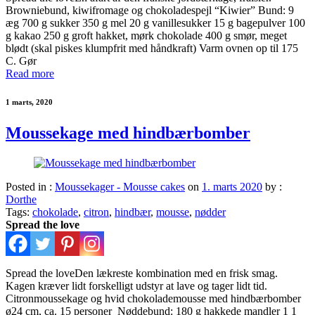
Browniebund, kiwifromage og chokoladespejl “Kiwier” Bund: 9
æg 700 g sukker 350 g mel 20 g vanillesukker 15 g bagepulver 100
g kakao 250 g groft hakket, mørk chokolade 400 g smør, meget
blødt (skal piskes klumpfrit med håndkraft) Varm ovnen op til 175
C. Gør
Read more
1 marts, 2020
Moussekage med hindbærbomber
Posted in :
Moussekager - Mousse cakes
on
1. marts 2020
by :
Dorthe
Tags:
chokolade
,
citron
,
hindbær
,
mousse
,
nødder
Spread the love
Spread the loveDen lækreste kombination med en frisk smag.
Kagen kræver lidt forskelligt udstyr at lave og tager lidt tid.
Citronmoussekage og hvid chokolademousse med hindbærbomber
ø24 cm, ca. 15 personer Nøddebund: 180 g hakkede mandler 1 1