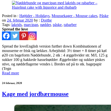
Posted in :
Højtider - Holidays
,
Moussekager - Mousse cakes
,
Påske
on
24. februar 2020
by :
Dorthe
Tags:
lakrids
,
marcipan
,
nødder
,
påske
,
rabarber
Spread the love
Spread the loveEnglish version further down Kombinationen af
mousserne er frisk og lækker. Arbejdstid: 3½ timer + 8 timer på køl
ø20 cm bageform Nøddebunde, 2 stk : 4 æggehvider str. M/L 125 g
sukker 100 g hakkede hasselnødder Æggehvider og sukker piskes
stive, og nøddeflagerne vendes i. Bredes ud på to stk. bagepapir
(Tegn
Read more
24 februar, 2020
Kage med jordbærmousse