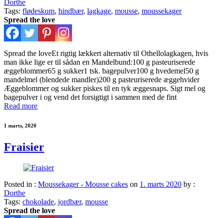
Dorthe
Tags:
flødeskum
,
hindbær
,
lagkage
,
mousse
,
moussekager
Spread the love
Spread the loveEt rigtig lækkert alternativ til Othellolagkagen, hvis
man ikke lige er til sådan en Mandelbund:100 g pasteuriserede
æggeblommer65 g sukker1 tsk. bagepulver100 g hvedemel50 g
mandelmel (blendede mandler)200 g pasteuriserede æggehvider
Æggeblommer og sukker piskes til en tyk æggesnaps. Sigt mel og
bagepulver i og vend det forsigtigt i sammen med de fint
Read more
1 marts, 2020
Fraisier
Posted in :
Moussekager - Mousse cakes
on
1. marts 2020
by :
Dorthe
Tags:
chokolade
,
jordbær
,
mousse
Spread the love