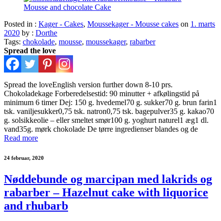
Posted in :
Kager - Cakes
,
Moussekager - Mousse cakes
on
1. marts
2020
by :
Dorthe
Tags:
chokolade
,
mousse
,
moussekager
,
rabarber
Spread the love
Spread the loveEnglish version further down 8-10 prs.
Chokoladekage Forberedelsestid: 90 minutter + afkølingstid på
minimum 6 timer Dej: 150 g. hvedemel70 g. sukker70 g. brun farin1
tsk. vaniljesukker0,75 tsk. natron0,75 tsk. bagepulver35 g. kakao70
g. solsikkeolie – eller smeltet smør100 g. yoghurt naturel1 æg1 dl.
vand35g. mørk chokolade De tørre ingredienser blandes og de
Read more
24 februar, 2020
Nøddebunde og marcipan med lakrids og
rabarber – Hazelnut cake with liquorice
and rhubarb