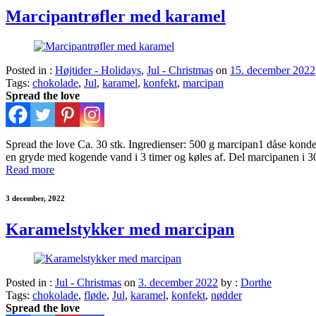
Marcipantrøfler med karamel
Posted in :
Højtider - Holidays
,
Jul - Christmas
on
15. december 2022
Tags:
chokolade
,
Jul
,
karamel
,
konfekt
,
marcipan
Spread the love
Spread the love Ca. 30 stk. Ingredienser: 500 g marcipan1 dåse konden
en gryde med kogende vand i 3 timer og køles af. Del marcipanen i 3
Read more
3 december, 2022
Karamelstykker med marcipan
Posted in :
Jul - Christmas
on
3. december 2022
by :
Dorthe
Tags:
chokolade
,
fløde
,
Jul
,
karamel
,
konfekt
,
nødder
Spread the love