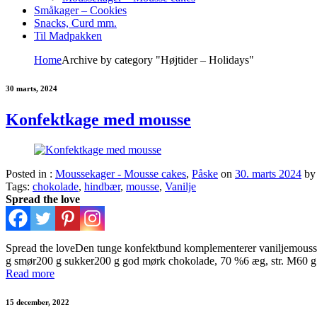
Småkager – Cookies
Snacks, Curd mm.
Til Madpakken
Home
Archive by category "Højtider – Holidays"
30 marts, 2024
Konfektkage med mousse
Posted in :
Moussekager - Mousse cakes
,
Påske
on
30. marts 2024
by
Tags:
chokolade
,
hindbær
,
mousse
,
Vanilje
Spread the love
Spread the loveDen tunge konfektbund komplementerer vaniljemoussen
g smør200 g sukker200 g god mørk chokolade, 70 %6 æg, str. M60 g h
Read more
15 december, 2022