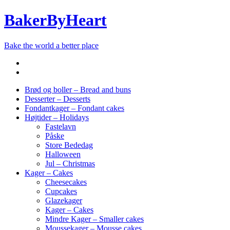
BakerByHeart
Bake the world a better place
Brød og boller – Bread and buns
Desserter – Desserts
Fondantkager – Fondant cakes
Højtider – Holidays
Fastelavn
Påske
Store Bededag
Halloween
Jul – Christmas
Kager – Cakes
Cheesecakes
Cupcakes
Glazekager
Kager – Cakes
Mindre Kager – Smaller cakes
Moussekager – Mousse cakes