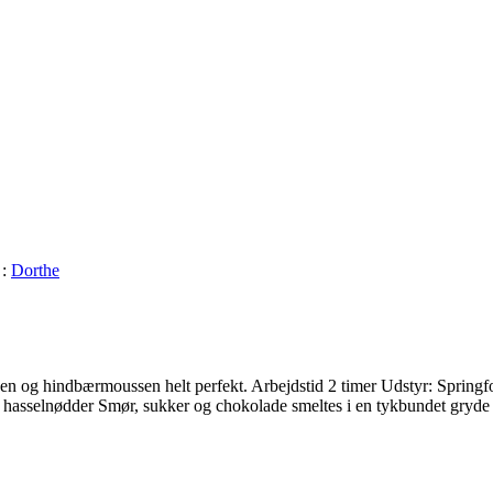
 :
Dorthe
 og hindbærmoussen helt perfekt. Arbejdstid 2 timer Udstyr: Springf
asselnødder Smør, sukker og chokolade smeltes i en tykbundet gryde 