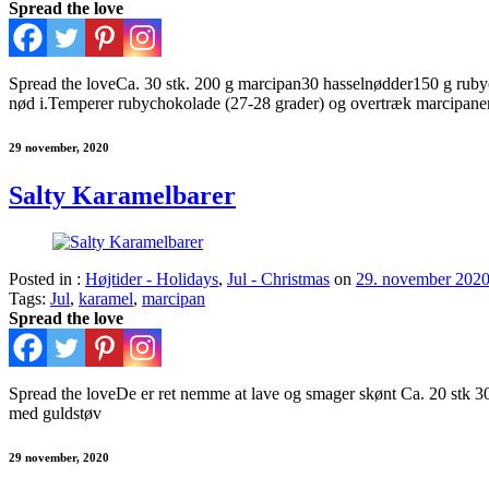
Spread the love
Spread the loveCa. 30 stk. 200 g marcipan30 hasselnødder150 g rubyc
nød i.Temperer rubychokolade (27-28 grader) og overtræk marcipanen
29 november, 2020
Salty Karamelbarer
Posted in :
Højtider - Holidays
,
Jul - Christmas
on
29. november 202
Tags:
Jul
,
karamel
,
marcipan
Spread the love
Spread the loveDe er ret nemme at lave og smager skønt Ca. 20 stk 
med guldstøv
29 november, 2020