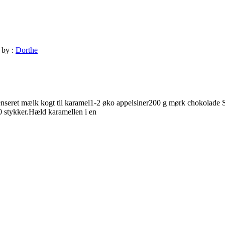
by :
Dorthe
seret mælk kogt til karamel1-2 øko appelsiner200 g mørk chokolade Sørg
0 stykker.Hæld karamellen i en