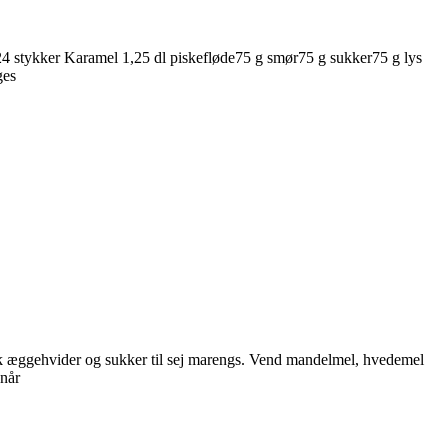
 24 stykker Karamel 1,25 dl piskefløde75 g smør75 g sukker75 g lys
ges
k æggehvider og sukker til sej marengs. Vend mandelmel, hvedemel
 når