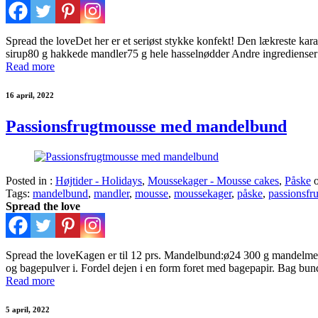
Spread the loveDet her er et seriøst stykke konfekt! Den lækreste ka
sirup80 g hakkede mandler75 g hele hasselnødder Andre ingrediense
Read more
16 april, 2022
Passionsfrugtmousse med mandelbund
Posted in :
Højtider - Holidays
,
Moussekager - Mousse cakes
,
Påske
Tags:
mandelbund
,
mandler
,
mousse
,
moussekager
,
påske
,
passionsfr
Spread the love
Spread the loveKagen er til 12 prs. Mandelbund:ø24 300 g mandelme
og bagepulver i. Fordel dejen i en form foret med bagepapir. Bag bu
Read more
5 april, 2022