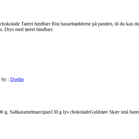
hokolade Tørret hindbær Rist hasselnødderne på panden, til du kan duf
. Drys med tørret hindbær.
0
by :
Dorthe
300 g. Saltkaramelmarcipan130 g lys chokoladeGuldstøv Skær små bare