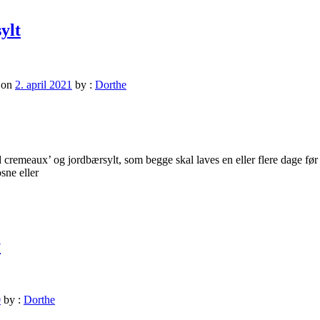
ylt
on
2. april 2021
by :
Dorthe
cremeaux’ og jordbærsylt, som begge skal laves en eller flere dage før 
sne eller
y
0
by :
Dorthe