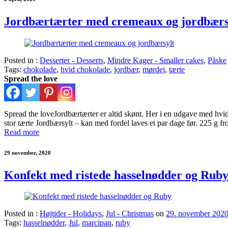
Jordbærtærter med cremeaux og jordbærs
Posted in :
Desserter - Desserts
,
Mindre Kager - Smaller cakes
,
Påske
Tags:
chokolade
,
hvid chokolade
,
jordbær
,
mørdej
,
tærte
Spread the love
Spread the loveJordbærtærter er altid skønt. Her i en udgave med hvid 
stor tærte Jordbærsylt – kan med fordel laves et par dage før. 225 g fro
Read more
29 november, 2020
Konfekt med ristede hasselnødder og Rub
Posted in :
Højtider - Holidays
,
Jul - Christmas
on
29. november 202
Tags:
hasselnødder
,
Jul
,
marcipan
,
ruby