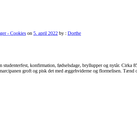
er - Cookies
on
5. april 2022
by :
Dorthe
 studenterfest, konfirmation, fødselsdage, bryllupper og nytår. Cirka 
v marcipanen groft og pisk det med æggehviderne og flormelisen. Tænd