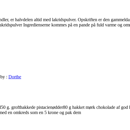
ndler, er halvdelen altid med lakridspulver. Opskriften er den gammeld
lakridspulver Ingredienserne kommes på en pande på fuld varme og omrø
by :
Dorthe
l50 g. grofthakkede pistacienødder80 g hakket mørk chokolade af god k
r med en omkreds som en 5 krone og pak dem