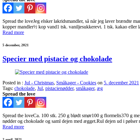
Spread the loveJeg elsker lakridsmandler, så når jeg laver brændte ma
kopper mandler½ kop vand1 tsk. vaniljesukkerevt. 1 tsk. kakao eller 
Read more
5 december, 2021
Specier med pistacie og chokolade
Posted in :
Jul - Christmas
,
Småkager - Cookies
on
5. december 2021
Tags:
chokolade
,
Jul
,
pistacienødder
,
småkager
,
æg
Spread the love
Spread the loveCa. 100 stk. 250 g blødt smør100 g flormelis370 g me
nødder og chokolade og saml dejen med ægget.Rul dejen ud i pølse
Read more
2 april, 2021