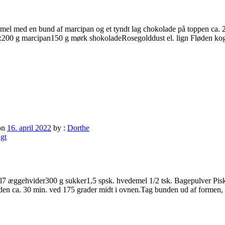
ramel med en bund af marcipan og et tyndt lag chokolade på toppen ca.
r:200 g marcipan150 g mørk shokoladeRosegolddust el. lign Fløden ko
on
16. april 2022
by :
Dorthe
ugt
l7 æggehvider300 g sukker1,5 spsk. hvedemel 1/2 tsk. Bagepulver Pis
nden ca. 30 min. ved 175 grader midt i ovnen.Tag bunden ud af formen,