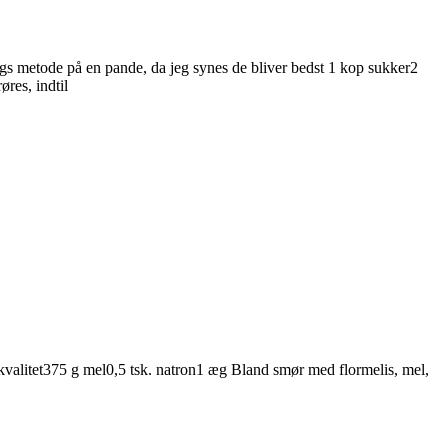
ags metode på en pande, da jeg synes de bliver bedst 1 kop sukker2
res, indtil
valitet375 g mel0,5 tsk. natron1 æg Bland smør med flormelis, mel,