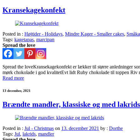
Kransekagekonfekt
Posted in :
Højtider - Holidays
,
Mindre Kager - Smaller cakes
,
Småkag
Tags:
kagetapas
,
marcipan
Spread the love
Spread the loveKransekagekonfekt er lækker til større anledninger som
mørk chokolade i god kvalitetEvt lidt Ruby chokolade til toppen Ri
Read more
13 december, 2021
Brændte mandler, klassiske og med lakrids
Posted in :
Jul - Christmas
on
13. december 2021
by :
Dorthe
Tags:
Jul
,
lakrids
,
mandler
Spread the love