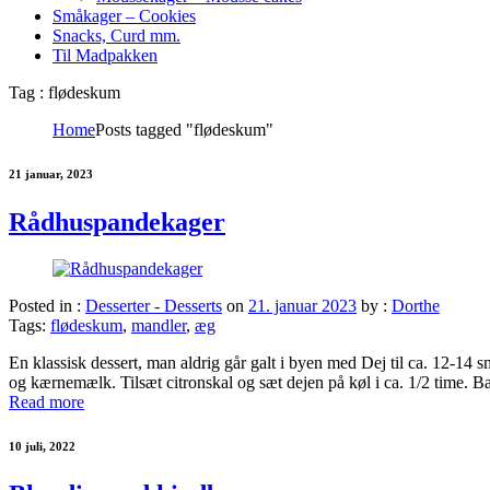
Småkager – Cookies
Snacks, Curd mm.
Til Madpakken
Tag : flødeskum
Home
Posts tagged "flødeskum"
21 januar, 2023
Rådhuspandekager
Posted in :
Desserter - Desserts
on
21. januar 2023
by :
Dorthe
Tags:
flødeskum
,
mandler
,
æg
En klassisk dessert, man aldrig går galt i byen med Dej til ca. 12-
og kærnemælk. Tilsæt citronskal og sæt dejen på køl i ca. 1/2 time. 
Read more
10 juli, 2022