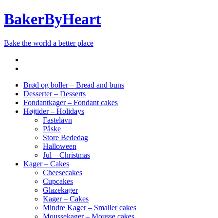
BakerByHeart
Bake the world a better place
Brød og boller – Bread and buns
Desserter – Desserts
Fondantkager – Fondant cakes
Højtider – Holidays
Fastelavn
Påske
Store Bededag
Halloween
Jul – Christmas
Kager – Cakes
Cheesecakes
Cupcakes
Glazekager
Kager – Cakes
Mindre Kager – Smaller cakes
Moussekager – Mousse cakes