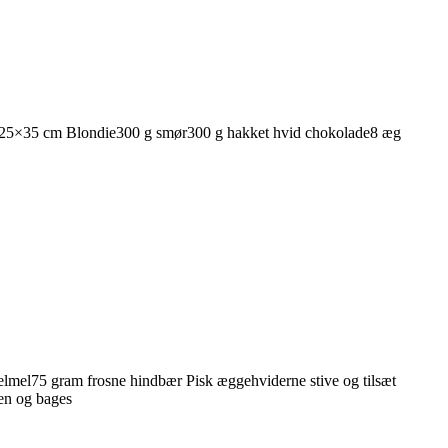
ande 25×35 cm Blondie300 g smør300 g hakket hvid chokolade8 æg
elmel75 gram frosne hindbær Pisk æggehviderne stive og tilsæt
en og bages