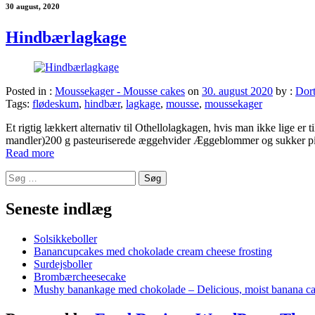
30 august, 2020
Hindbærlagkage
Posted in :
Moussekager - Mousse cakes
on
30. august 2020
by :
Dor
Tags:
flødeskum
,
hindbær
,
lagkage
,
mousse
,
moussekager
Et rigtig lækkert alternativ til Othellolagkagen, hvis man ikke lig
mandler)200 g pasteuriserede æggehvider Æggeblommer og sukker pisk
Read more
Søg
efter:
Seneste indlæg
Solsikkeboller
Banancupcakes med chokolade cream cheese frosting
Surdejsboller
Brombærcheesecake
Mushy banankage med chokolade – Delicious, moist banana ca