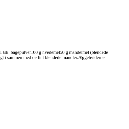
ker1 tsk. bagepulver100 g hvedemel50 g mandelmel (blendede
tigt i sammen med de fint blendede mandler.Æggehviderne