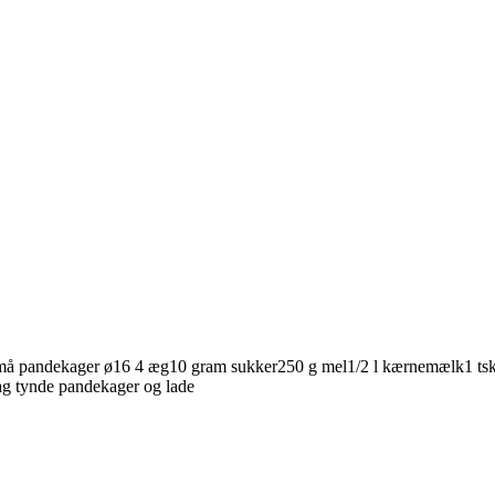
14 små pandekager ø16 4 æg10 gram sukker250 g mel1/2 l kærnemælk1 tsk
Bag tynde pandekager og lade