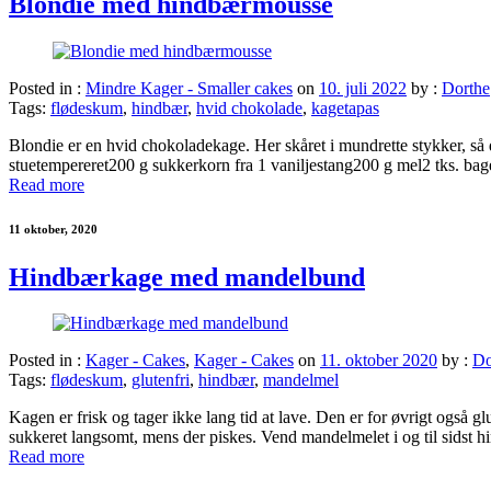
Blondie med hindbærmousse
Posted in :
Mindre Kager - Smaller cakes
on
10. juli 2022
by :
Dorthe
Tags:
flødeskum
,
hindbær
,
hvid chokolade
,
kagetapas
Blondie er en hvid chokoladekage. Her skåret i mundrette stykker, s
stuetempereret200 g sukkerkorn fra 1 vaniljestang200 g mel2 tks. b
Read more
11 oktober, 2020
Hindbærkage med mandelbund
Posted in :
Kager - Cakes
,
Kager - Cakes
on
11. oktober 2020
by :
Do
Tags:
flødeskum
,
glutenfri
,
hindbær
,
mandelmel
Kagen er frisk og tager ikke lang tid at lave. Den er for øvrigt og
sukkeret langsomt, mens der piskes. Vend mandelmelet i og til sids
Read more