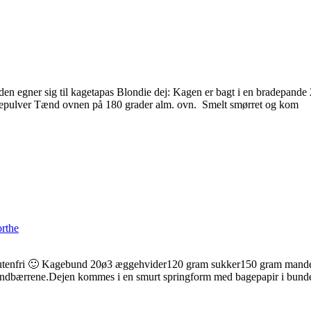
å den egner sig til kagetapas Blondie dej: Kagen er bagt i en bradep
agepulver Tænd ovnen på 180 grader alm. ovn. Smelt smørret og kom
rthe
så glutenfri 🙂 Kagebund 20ø3 æggehvider120 gram sukker150 gram mand
t hindbærrene.Dejen kommes i en smurt springform med bagepapir i bund