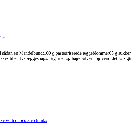
the
e er til sådan en Mandelbund:100 g pasteuriserede æggeblommer65 g suk
es til en tyk æggesnaps. Sigt mel og bagepulver i og vend det forsig
ke with chocolate chunks