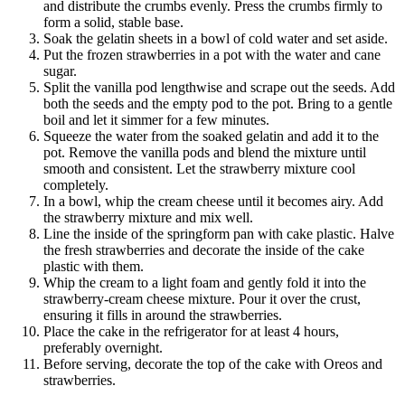
and distribute the crumbs evenly. Press the crumbs firmly to
form a solid, stable base.
Soak the gelatin sheets in a bowl of cold water and set aside.
Put the frozen strawberries in a pot with the water and cane
sugar.
Split the vanilla pod lengthwise and scrape out the seeds. Add
both the seeds and the empty pod to the pot. Bring to a gentle
boil and let it simmer for a few minutes.
Squeeze the water from the soaked gelatin and add it to the
pot. Remove the vanilla pods and blend the mixture until
smooth and consistent. Let the strawberry mixture cool
completely.
In a bowl, whip the cream cheese until it becomes airy. Add
the strawberry mixture and mix well.
Line the inside of the springform pan with cake plastic. Halve
the fresh strawberries and decorate the inside of the cake
plastic with them.
Whip the cream to a light foam and gently fold it into the
strawberry-cream cheese mixture. Pour it over the crust,
ensuring it fills in around the strawberries.
Place the cake in the refrigerator for at least 4 hours,
preferably overnight.
Before serving, decorate the top of the cake with Oreos and
strawberries.