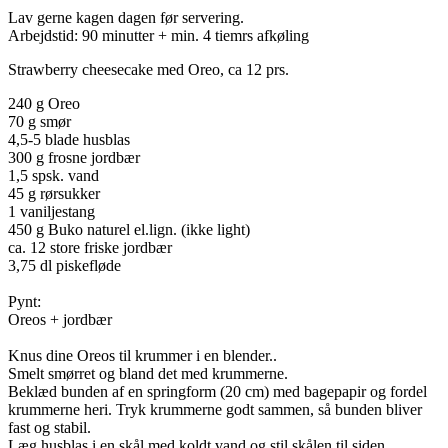
Lav gerne kagen dagen før servering.
Arbejdstid: 90 minutter + min. 4 tiemrs afkøling
Strawberry cheesecake med Oreo, ca 12 prs.
240 g Oreo
70 g smør
4,5-5 blade husblas
300 g frosne jordbær
1,5 spsk. vand
45 g rørsukker
1 vaniljestang
450 g Buko naturel el.lign. (ikke light)
ca. 12 store friske jordbær
3,75 dl piskefløde
Pynt:
Oreos + jordbær
Knus dine Oreos til krummer i en blender..
Smelt smørret og bland det med krummerne.
Beklæd bunden af en springform (20 cm) med bagepapir og fordel
krummerne heri. Tryk krummerne godt sammen, så bunden bliver
fast og stabil.
Læg husblas i en skål med koldt vand og stil skålen til siden.