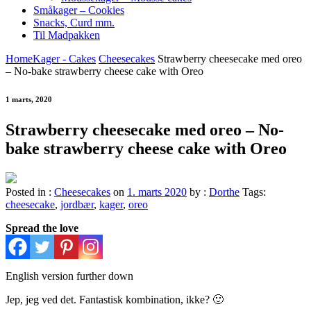
Småkager – Cookies
Snacks, Curd mm.
Til Madpakken
Home
Kager - Cakes
Cheesecakes
Strawberry cheesecake med oreo
– No-bake strawberry cheese cake with Oreo
1 marts, 2020
Strawberry cheesecake med oreo – No-
bake strawberry cheese cake with Oreo
Posted in :
Cheesecakes
on
1. marts 2020
by :
Dorthe
Tags:
cheesecake
,
jordbær
,
kager
,
oreo
Spread the love
English version further down
Jep, jeg ved det. Fantastisk kombination, ikke? 🙂