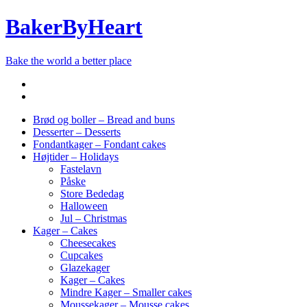
BakerByHeart
Bake the world a better place
Brød og boller – Bread and buns
Desserter – Desserts
Fondantkager – Fondant cakes
Højtider – Holidays
Fastelavn
Påske
Store Bededag
Halloween
Jul – Christmas
Kager – Cakes
Cheesecakes
Cupcakes
Glazekager
Kager – Cakes
Mindre Kager – Smaller cakes
Moussekager – Mousse cakes