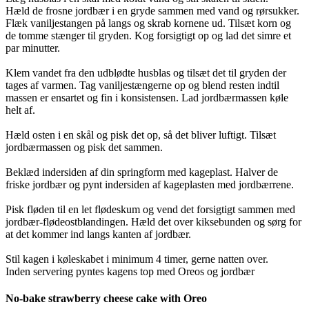
Hæld de frosne jordbær i en gryde sammen med vand og rørsukker.
Flæk vaniljestangen på langs og skrab kornene ud. Tilsæt korn og
de tomme stænger til gryden. Kog forsigtigt op og lad det simre et
par minutter.
Klem vandet fra den udblødte husblas og tilsæt det til gryden der
tages af varmen. Tag vaniljestængerne op og blend resten indtil
massen er ensartet og fin i konsistensen. Lad jordbærmassen køle
helt af.
Hæld osten i en skål og pisk det op, så det bliver luftigt. Tilsæt
jordbærmassen og pisk det sammen.
Beklæd indersiden af din springform med kageplast. Halver de
friske jordbær og pynt indersiden af kageplasten med jordbærrene.
Pisk fløden til en let flødeskum og vend det forsigtigt sammen med
jordbær-flødeostblandingen. Hæld det over kiksebunden og sørg for
at det kommer ind langs kanten af jordbær.
Stil kagen i køleskabet i minimum 4 timer, gerne natten over.
Inden servering pyntes kagens top med Oreos og jordbær
No-bake strawberry cheese cake with Oreo