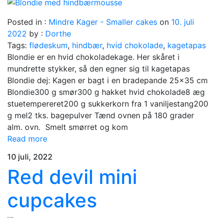
Posted in :
Mindre Kager - Smaller cakes
on
10. juli
2022
by :
Dorthe
Tags:
flødeskum
,
hindbær
,
hvid chokolade
,
kagetapas
Blondie er en hvid chokoladekage. Her skåret i
mundrette stykker, så den egner sig til kagetapas
Blondie dej: Kagen er bagt i en bradepande 25×35 cm
Blondie300 g smør300 g hakket hvid chokolade8 æg
stuetempereret200 g sukkerkorn fra 1 vaniljestang200
g mel2 tks. bagepulver Tænd ovnen på 180 grader
alm. ovn. Smelt smørret og kom
Read more
10 juli, 2022
Red devil mini
cupcakes