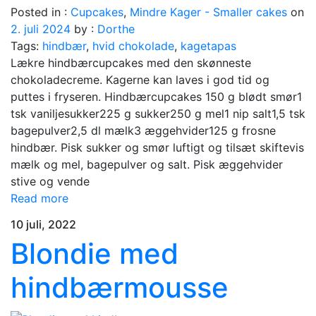
Posted in :
Cupcakes
,
Mindre Kager - Smaller cakes
on
2. juli 2024
by :
Dorthe
Tags:
hindbær
,
hvid chokolade
,
kagetapas
Lækre hindbærcupcakes med den skønneste
chokoladecreme. Kagerne kan laves i god tid og
puttes i fryseren. Hindbærcupcakes 150 g blødt smør1
tsk vaniljesukker225 g sukker250 g mel1 nip salt1,5 tsk
bagepulver2,5 dl mælk3 æggehvider125 g frosne
hindbær. Pisk sukker og smør luftigt og tilsæt skiftevis
mælk og mel, bagepulver og salt. Pisk æggehvider
stive og vende
Read more
10 juli, 2022
Blondie med
hindbærmousse