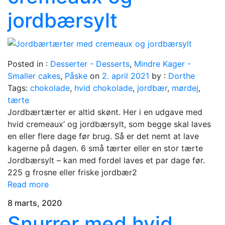
jordbærsylt
Posted in :
Desserter - Desserts
,
Mindre Kager -
Smaller cakes
,
Påske
on
2. april 2021
by :
Dorthe
Tags:
chokolade
,
hvid chokolade
,
jordbær
,
mørdej
,
tærte
Jordbærtærter er altid skønt. Her i en udgave med
hvid cremeaux’ og jordbærsylt, som begge skal laves
en eller flere dage før brug. Så er det nemt at lave
kagerne på dagen. 6 små tærter eller en stor tærte
Jordbærsylt – kan med fordel laves et par dage før.
225 g frosne eller friske jordbær2
Read more
8 marts, 2020
Snurrer med hvid