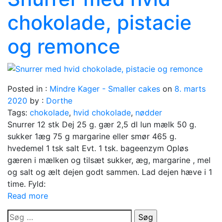
chokolade, pistacie
og remonce
Posted in :
Mindre Kager - Smaller cakes
on
8. marts
2020
by :
Dorthe
Tags:
chokolade
,
hvid chokolade
,
nødder
Snurrer 12 stk Dej 25 g. gær 2,5 dl lun mælk 50 g.
sukker 1æg 75 g margarine eller smør 465 g.
hvedemel 1 tsk salt Evt. 1 tsk. bageenzym Opløs
gæren i mælken og tilsæt sukker, æg, margarine , mel
og salt og ælt dejen godt sammen. Lad dejen hæve i 1
time. Fyld:
Read more
Søg