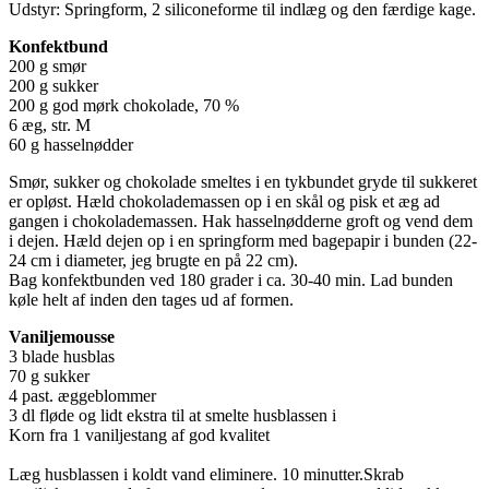
Udstyr: Springform, 2 siliconeforme til indlæg og den færdige kage.
Konfektbund
200 g smør
200 g sukker
200 g god mørk chokolade, 70 %
6 æg, str. M
60 g hasselnødder
Smør, sukker og chokolade smeltes i en tykbundet gryde til sukkeret
er opløst. Hæld chokolademassen op i en skål og pisk et æg ad
gangen i chokolademassen. Hak hasselnødderne groft og vend dem
i dejen. Hæld dejen op i en springform med bagepapir i bunden (22-
24 cm i diameter, jeg brugte en på 22 cm).
Bag konfektbunden ved 180 grader i ca. 30-40 min. Lad bunden
køle helt af inden den tages ud af formen.
Vaniljemousse
3 blade husblas
70 g sukker
4 past. æggeblommer
3 dl fløde og lidt ekstra til at smelte husblassen i
Korn fra 1 vaniljestang af god kvalitet
Læg husblassen i koldt vand eliminere. 10 minutter.Skrab