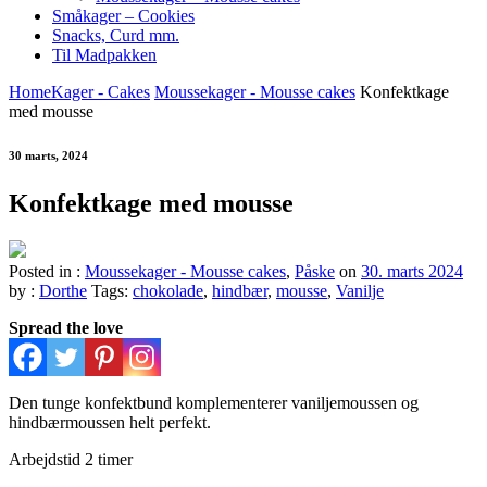
Småkager – Cookies
Snacks, Curd mm.
Til Madpakken
Home
Kager - Cakes
Moussekager - Mousse cakes
Konfektkage
med mousse
30 marts, 2024
Konfektkage med mousse
Posted in :
Moussekager - Mousse cakes
,
Påske
on
30. marts 2024
by :
Dorthe
Tags:
chokolade
,
hindbær
,
mousse
,
Vanilje
Spread the love
Den tunge konfektbund komplementerer vaniljemoussen og
hindbærmoussen helt perfekt.
Arbejdstid 2 timer