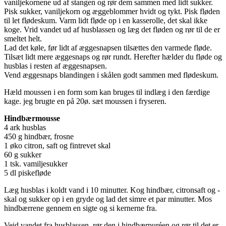
vaniljekornene ud af stangen og rør dem sammen med lidt sukker.
Pisk sukker, vaniljekorn og æggeblommer hvidt og tykt. Pisk fløden
til let flødeskum. Varm lidt fløde op i en kasserolle, det skal ikke
koge. Vrid vandet ud af husblassen og læg det fløden og rør til de er
smeltet helt.
Lad det køle, før lidt af æggesnapsen tilsættes den varmede fløde.
Tilsæt lidt mere æggesnaps og rør rundt. Herefter hælder du fløde og
husblas i resten af æggesnapsen.
Vend æggesnaps blandingen i skålen godt sammen med flødeskum.
Hæld moussen i en form som kan bruges til indlæg i den færdige
kage. jeg brugte en på 20ø. sæt moussen i fryseren.
Hindbærmousse
4 ark husblas
450 g hindbær, frosne
1 øko citron, saft og fintrevet skal
60 g sukker
1 tsk. vamiljesukker
5 dl piskefløde
Læg husblas i koldt vand i 10 minutter. Kog hindbær, citronsaft og -
skal og sukker op i en gryde og lad det simre et par minutter. Mos
hindbærrene gennem en sigte og si kernerne fra.
Veid vandet fra husblassen, rør den i hindbærpuréen og rør til det er