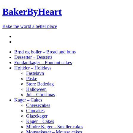
BakerByHeart
Bake the world a better place
Brød og boller – Bread and buns
Desserter – Desserts
Fondantkager – Fondant cakes
Højtider – Holidays
Fastelavn
Påske
Store Bededag
Halloween
Jul – Christmas
Kager – Cakes
Cheesecakes
Cupcakes
Glazekager
Kager – Cakes
Mindre Kager – Smaller cakes
Moussekager – Mousse cakes