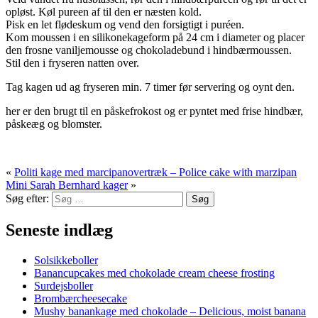
opløst. Køl pureen af til den er næsten kold.
Pisk en let flødeskum og vend den forsigtigt i puréen.
Kom moussen i en silikonekageform på 24 cm i diameter og placer
den frosne vaniljemousse og chokoladebund i hindbærmoussen.
Stil den i fryseren natten over.
Tag kagen ud ag fryseren min. 7 timer før servering og oynt den.
her er den brugt til en påskefrokost og er pyntet med frise hindbær,
påskeæg og blomster.
«
Politi kage med marcipanovertræk – Police cake with marzipan
Mini Sarah Bernhard kager
»
Søg efter:
Seneste indlæg
Solsikkeboller
Banancupcakes med chokolade cream cheese frosting
Surdejsboller
Brombærcheesecake
Mushy banankage med chokolade – Delicious, moist banana