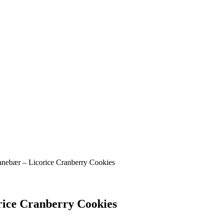
ESSERTS
FONDANTKAGER – FONDANT CAKES
HØJTIDER
MADPAKKEN
anebær – Licorice Cranberry Cookies
rice Cranberry Cookies