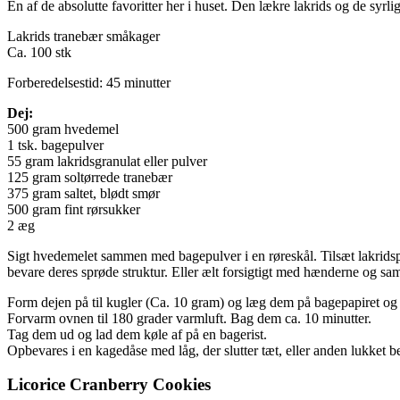
En af de absolutte favoritter her i huset. Den lækre lakrids og de syrl
Lakrids tranebær småkager
Ca. 100 stk
Forberedelsestid: 45 minutter
Dej:
500 gram hvedemel
1 tsk. bagepulver
55 gram lakridsgranulat eller pulver
125 gram soltørrede tranebær
375 gram saltet, blødt smør
500 gram fint rørsukker
2 æg
Sigt hvedemelet sammen med bagepulver i en røreskål. Tilsæt lakridspul
bevare deres sprøde struktur. Eller ælt forsigtigt med hænderne og sam
Form dejen på til kugler (Ca. 10 gram) og læg dem på bagepapiret og 
Forvarm ovnen til 180 grader varmluft. Bag dem ca. 10 minutter.
Tag dem ud og lad dem køle af på en bagerist.
Opbevares i en kagedåse med låg, der slutter tæt, eller anden lukket b
Licorice Cranberry Cookies