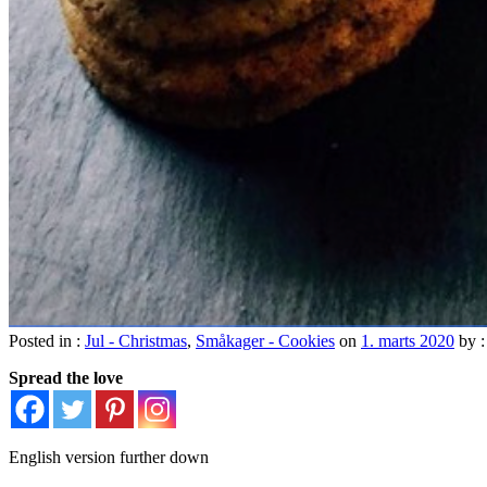
Posted in :
Jul - Christmas
,
Småkager - Cookies
on
1. marts 2020
by 
Spread the love
English version further down