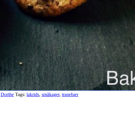
:
Dorthe
Tags:
lakrids
,
småkager
,
tranebær