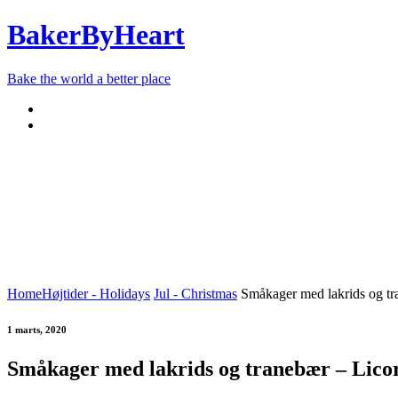
BakerByHeart
Bake the world a better place
BRØD OG BOLLER – BREAD AND BUNS
DESSERTER – D
SMÅKAGER – COOKIES
SNACKS, CURD MM.
TIL 
Home
Højtider - Holidays
Jul - Christmas
Småkager med lakrids og tr
1 marts, 2020
Småkager med lakrids og tranebær – Lico