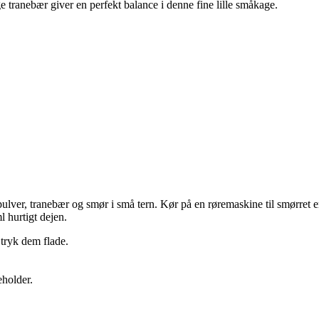
ige tranebær giver en perfekt balance i denne fine lille småkage.
ver, tranebær og smør i små tern. Kør på en røremaskine til smørret er 
l hurtigt dejen.
tryk dem flade.
eholder.