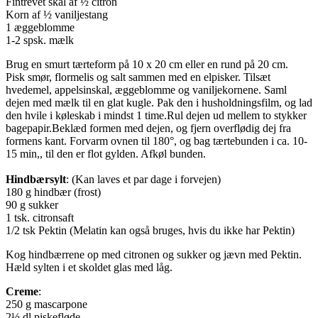
Fintrevet skal af ½ citron
Korn af ½ vaniljestang
1 æggeblomme
1-2 spsk. mælk
Brug en smurt tærteform på 10 x 20 cm eller en rund på 20 cm.
Pisk smør, flormelis og salt sammen med en elpisker. Tilsæt
hvedemel, appelsinskal, æggeblomme og vaniljekornene. Saml
dejen med mælk til en glat kugle. Pak den i husholdningsfilm, og lad
den hvile i køleskab i mindst 1 time.Rul dejen ud mellem to stykker
bagepapir.Beklæd formen med dejen, og fjern overflødig dej fra
formens kant. Forvarm ovnen til 180°, og bag tærtebunden i ca. 10-
15 min,, til den er flot gylden. Afkøl bunden.
Hindbærsylt
: (Kan laves et par dage i forvejen)
180 g hindbær (frost)
90 g sukker
1 tsk. citronsaft
1/2 tsk Pektin (Melatin kan også bruges, hvis du ikke har Pektin)
Kog hindbærrene op med citronen og sukker og jævn med Pektin.
Hæld sylten i et skoldet glas med låg.
Creme
:
250 g mascarpone
2½ dl piskefløde