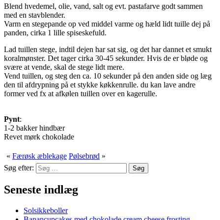
Blend hvedemel, olie, vand, salt og evt. pastafarve godt sammen
med en stavblender.
Varm en stegepande op ved middel varme og hæld lidt tuille dej på
panden, cirka 1 lille spiseskefuld.
Lad tuillen stege, indtil dejen har sat sig, og det har dannet et smukt
koralmønster. Det tager cirka 30-45 sekunder. Hvis de er bløde og
svære at vende, skal de stege lidt mere.
Vend tuillen, og steg den ca. 10 sekunder på den anden side og læg
den til afdrypning på et stykke køkkenrulle. du kan lave andre
former ved fx at afkølen tuillen over en kagerulle.
Pynt
:
1-2 bakker hindbær
Revet mørk chokolade
«
Færøsk æblekage
Pølsebrød
»
Søg efter:
Seneste indlæg
Solsikkeboller
Banancupcakes med chokolade cream cheese frosting