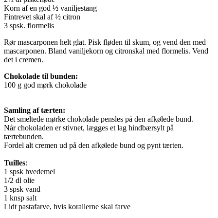
Korn af en god ½ vaniljestang
Fintrevet skal af ½ citron
3 spsk. flormelis
Rør mascarponen helt glat. Pisk fløden til skum, og vend den med
mascarponen. Bland vaniljekorn og citronskal med flormelis. Vend
det i cremen.
Chokolade til bunden:
100 g god mørk chokolade
Samling af tærten:
Det smeltede mørke chokolade pensles på den afkølede bund.
Når chokoladen er stivnet, lægges et lag hindbærsylt på
tærtebunden.
Fordel alt cremen ud på den afkølede bund og pynt tærten.
Tuilles
:
1 spsk hvedemel
1/2 dl olie
3 spsk vand
1 knsp salt
Lidt pastafarve, hvis korallerne skal farve