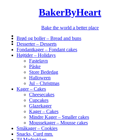
BakerByHeart
Bake the world a better place
Brød og boller – Bread and buns
Desserter – Desserts
Fondantkager – Fondant cakes
Højtider – Holidays
Fastelavn
Påske
Store Bededag
Halloween
Jul – Christmas
Kager – Cakes
Cheesecakes
Cupcakes
Glazekager
Kager – Cakes
Mindre Kager – Smaller cakes
Moussekager – Mousse cakes
Småkager – Cookies
Snacks, Curd mm.
Til Madpakken